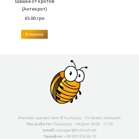
Шашка от кротов
(Антикрот)
65.00
грн
В корзину
Магазин садової хімії © Колорад - Усі права захищені.
Час роботи:
Понеділок - Неділя 10.00 - 17.00
email:
manager@kolorad.net
Телефон:
+38 097 816 66 10