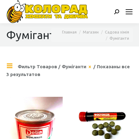
Поиск:
Фуміганти
Вы здесь:
Главная
Магазин
Садова хімія
Фуміганти
Фильтр Товаров
/
Фуміганти
/ Показаны все
3 результатов