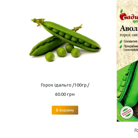
Горох Ідальго /100гр./
60.00
грн
В корзину
Г