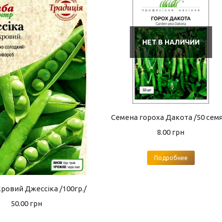
НЕТ В НАЛИЧИИ
Семена гороха Дакота /50 сем
8.00
грн
Подробнее
кровий Джессіка /100гр./
50.00
грн