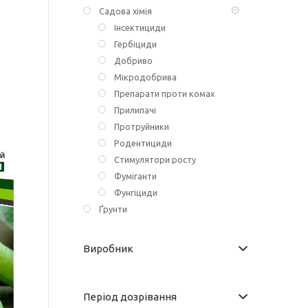
Садова хімія
Інсектициди
Гербіциди
Добриво
Мікродобрива
Препарати проти комах
Прилипачі
Протруйники
Родентициди
Стимулятори росту
Фуміганти
Фунгіциди
Ґрунти
Виробник
Період дозрівання