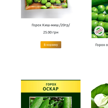
Горох Киш-миш /20гр/
25.00
грн
Горох 
В корзину