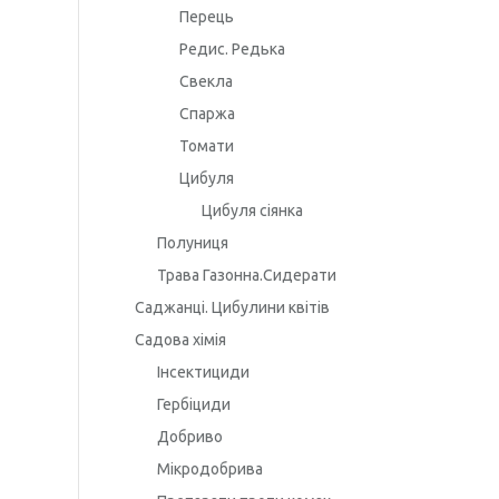
Перець
Редис. Редька
Свекла
Спаржа
Томати
Цибуля
Цибуля сіянка
Полуниця
Трава Газонна.Сидерати
Саджанці. Цибулини квітів
Садова хімія
Інсектициди
Гербіциди
Добриво
Мікродобрива