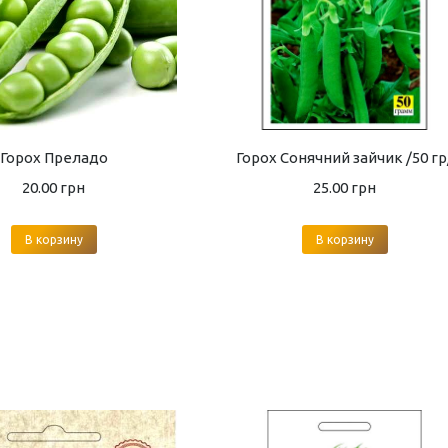
Горох Преладо
Горох Сонячний зайчик /50 гр
20.00
грн
25.00
грн
В корзину
В корзину