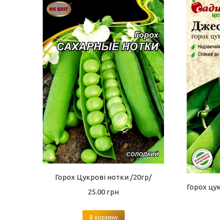
Горох Цукрові нотки /20гр/
Горох цу
25.00
грн
В корзину