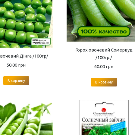
Горох овочевий Сомервуд
овочевий Дінга /100гр/
/100гр./
50.00
грн
60.00
грн
В корзину
В корзину