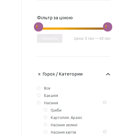
Фільтр за ціною
Показать
Цена:
0 грн
—
60 грн
Горох
/ Категории
Все
Бакалія
Насіння
Гриби
Картопля. Арахіс
Насіння зелені
Насіння квітів