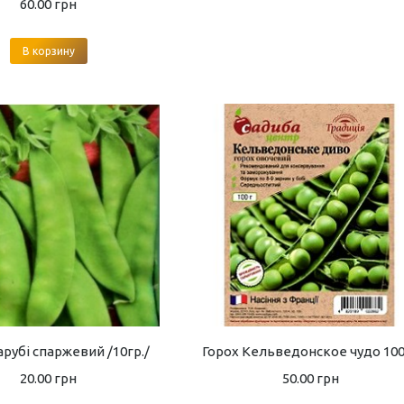
60.00
грн
В корзину
арубі спаржевий /10гр./
Горох Кельведонское чудо 10
20.00
грн
50.00
грн