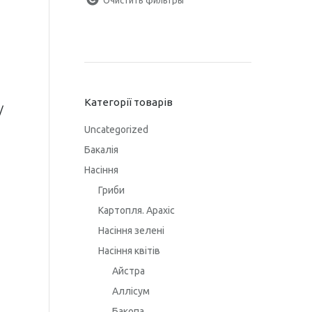
Категорії товарів
/
Uncategorized
Бакалія
Насіння
Гриби
Картопля. Арахіс
Насіння зелені
Насіння квітів
Айстра
Аллісум
Бакопа