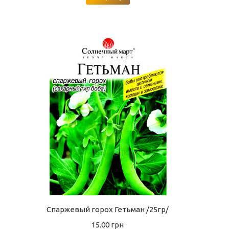
Спаржевый горох Гетьман /25гр/
15.00
грн