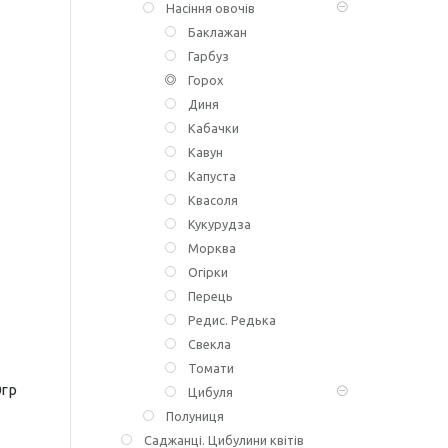
Насіння овочів
Баклажан
Гарбуз
Горох
Диня
Кабачки
Кавун
Капуста
Квасоля
Кукурудза
Морква
Огірки
Перець
Редис. Редька
Свекла
Томати
0гр
Цибуля
Полуниця
Саджанці. Цибулини квітів