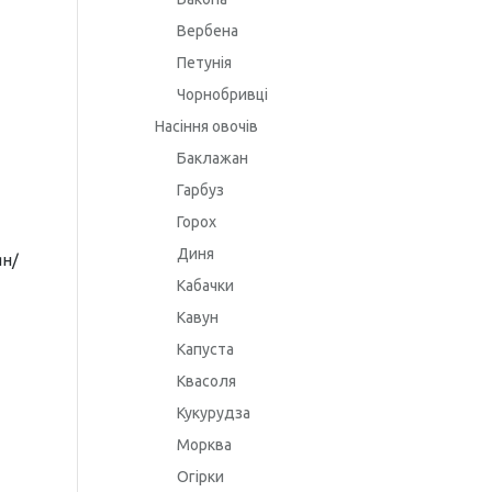
Вербена
Петунія
Чорнобривці
Насіння овочів
Баклажан
Гарбуз
Горох
Диня
ян/
Кабачки
Кавун
Капуста
Квасоля
Кукурудза
Морква
Огірки