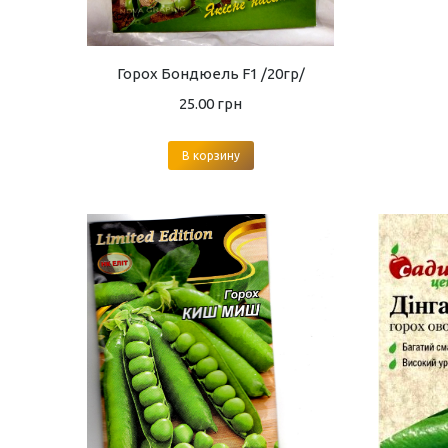
Горох Бондюель F1 /20гр/
25.00
грн
В корзину