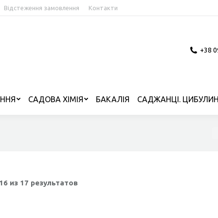
Відстеження замовлення
Контакти
+38 0
ІННЯ
САДОВА ХІМІЯ
БАКАЛІЯ
САДЖАНЦІ. ЦИБУЛИН
В
 16 из 17 результатов