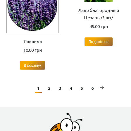
Лавр благородный
Цезарь /3 шт/
45.00
грн
Лаванда
Подробнее
10.00
грн
В корзину
1
2
3
4
5
6