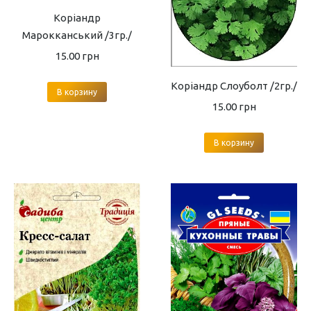
Коріандр
Марокканський /3гр./
15.00
грн
Коріандр Слоуболт /2гр./
В корзину
15.00
грн
В корзину