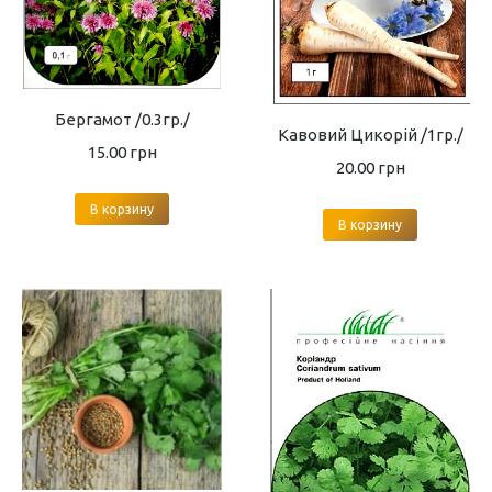
Бергамот /0.3гр./
Кавовий Цикорій /1гр./
15.00
грн
20.00
грн
В корзину
В корзину