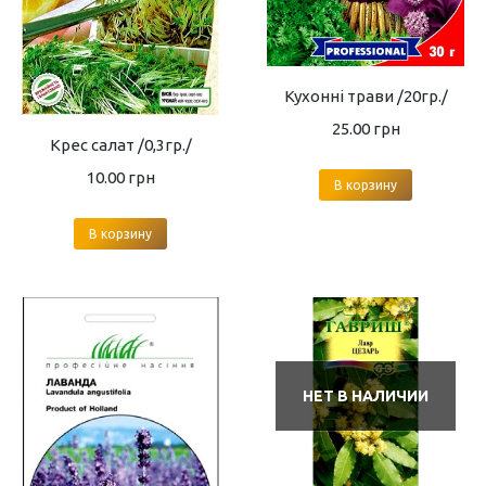
Кухонні трави /20гр./
25.00
грн
Крес салат /0,3гр./
10.00
грн
В корзину
В корзину
НЕТ В НАЛИЧИИ