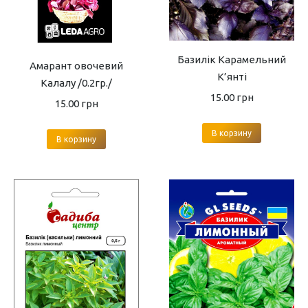
Базилік Карамельний
Амарант овочевий
К’янті
Калалу /0.2гр./
15.00
грн
15.00
грн
В корзину
В корзину