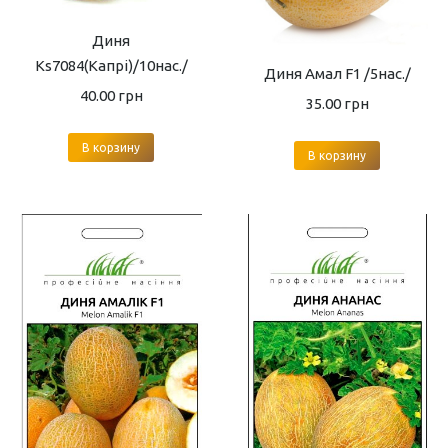
Диня
Ks7084(Капрі)/10нас./
Диня Амал F1 /5нас./
40.00
грн
35.00
грн
В корзину
В корзину