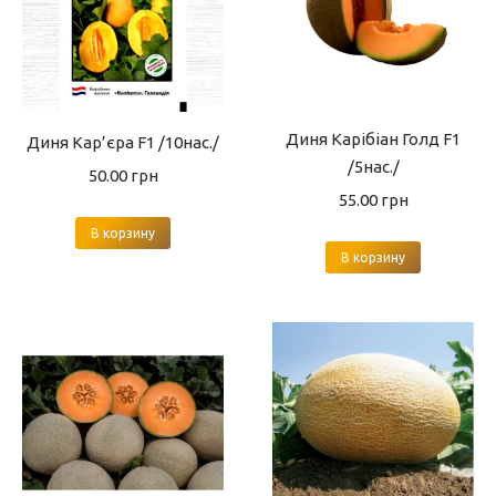
Диня Карібіан Голд F1
Диня Кар’єра F1 /10нас./
/5нас./
50.00
грн
55.00
грн
В корзину
В корзину