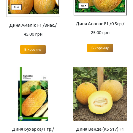
Диня Ананас F1 /0,5гр./
Диня Амалік F1 /8нас./
25.00
грн
45.00
грн
В корзину
В корзину
Диня Бухарка/1 гр./
Диня Ванда (KS 517) F1