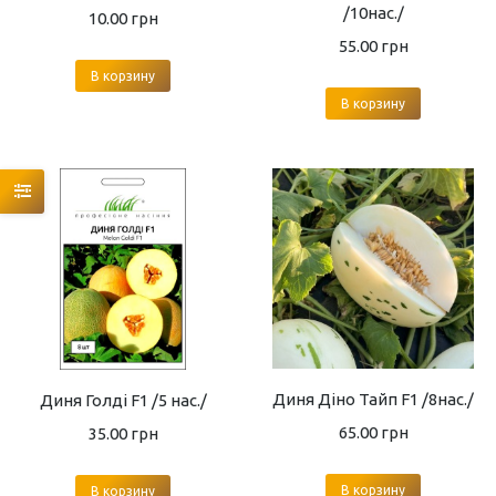
/10нас./
10.00
грн
55.00
грн
В корзину
В корзину
Диня Діно Тайп F1 /8нас./
Диня Голді F1 /5 нас./
65.00
грн
35.00
грн
В корзину
В корзину