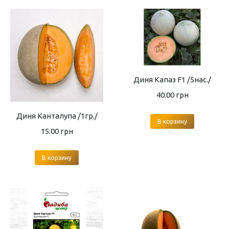
Диня Капаз F1 /5нас./
40.00
грн
Диня Канталупа /1гр./
В корзину
15.00
грн
В корзину