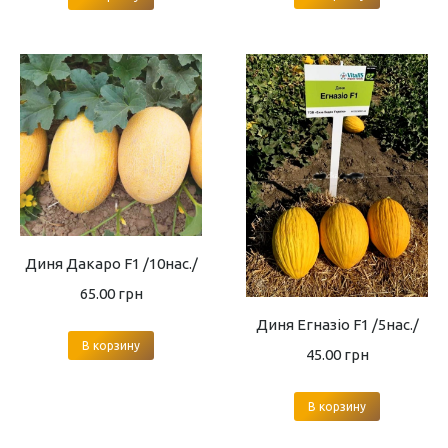
Диня Дакаро F1 /10нас./
65.00
грн
Диня Егназіо F1 /5нас./
В корзину
45.00
грн
В корзину