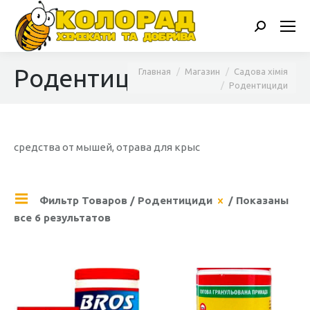
Поиск:
Родентициди
Вы здесь:
Главная
Магазин
Садова хімія
Родентициди
средства от мышей, отрава для крыс
Фильтр Товаров
/
Родентициди
/ Показаны
все 6 результатов