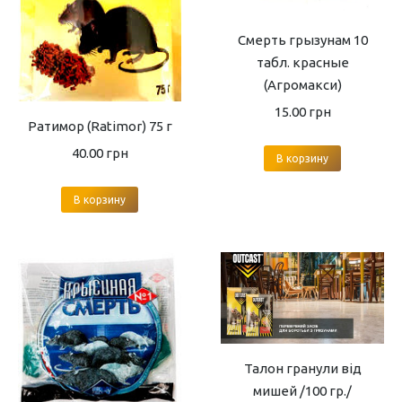
Смерть грызунам 10
табл. красные
(Агромакси)
15.00
грн
Ратимор (Ratimor) 75 г
40.00
грн
В корзину
В корзину
Талон гранули від
мишей /100 гр./