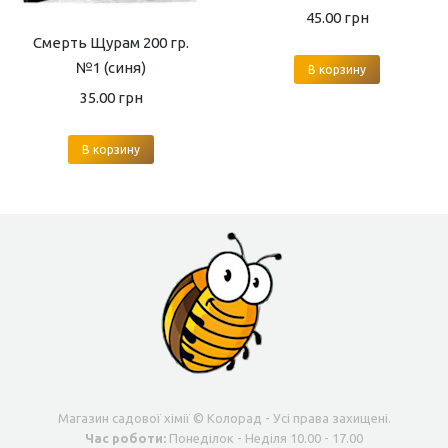
45.00
грн
Смерть Щурам 200 гр.
№1 (синя)
В корзину
35.00
грн
В корзину
Магазин садової хімії © Колорад - Усі права захищені.
Час роботи:
Понеділок - Неділя 10.00 - 17.00