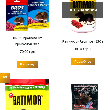
НЕТ В НАЛИЧИИ
BROS гранула от
Ратимор (Ratimor) 250 г
грызунов 90 г
80.00
грн
70.00
грн
Подробнее
В корзину