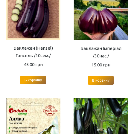
Баклажан (Hansel)
Баклажан Імперіал
Гансель /10сем./
/30нас./
45.00
грн
15.00
грн
В корзину
В корзину