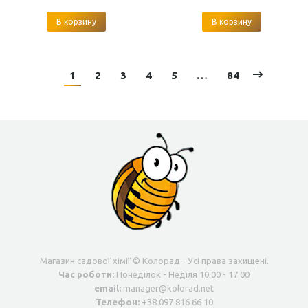
В корзину
В корзину
1
2
3
4
5
…
84
Магазин садової хімії © Колорад - Усі права захищені.
Час роботи:
Понеділок - Неділя 10.00 - 17.00
email:
manager@kolorad.net
Телефон:
+38 097 816 66 10