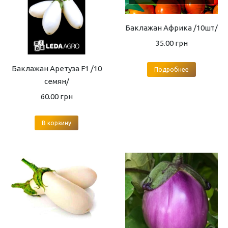
Баклажан Африка /10шт/
35.00
грн
Баклажан Аретуза F1 /10
Подробнее
семян/
60.00
грн
В корзину