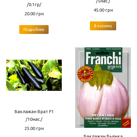
/5нас./
/0.1гр/
45.00
грн
20.00
грн
В корзину
Подробнее
Баклажан Брат F1
/10нас./
25.00
грн
Баклажан Бьянка