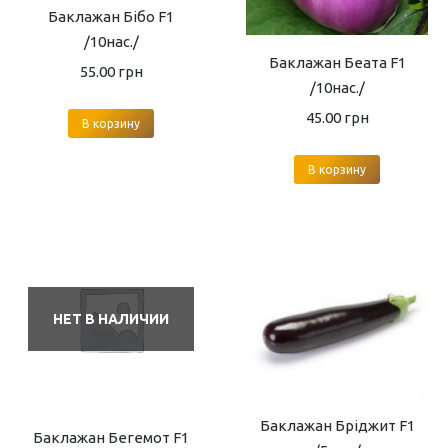
Баклажан Бібо F1
/10нас./
Баклажан Беата F1
55.00
грн
/10нас./
45.00
грн
В корзину
В корзину
НЕТ В НАЛИЧИИ
Баклажан Бріджит F1
Баклажан Бегемот F1