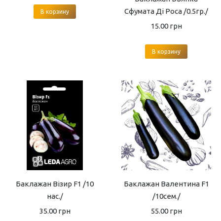
Сфумата Ді Роса /0.5гр./
В корзину
15.00
грн
В корзину
Баклажан Візир F1 /10
Баклажан Валентина F1
нас./
/10сем./
35.00
грн
55.00
грн