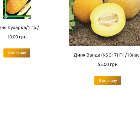
ня Бухарка/1 гр./
10.00
грн
В корзину
Диня Ванда (KS 517) F1 /10нас.
55.00
грн
В корзину