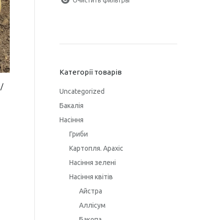
Категорії товарів
/
Uncategorized
Бакалія
Насіння
Гриби
Картопля. Арахіс
Насіння зелені
Насіння квітів
Айстра
Аллісум
Бакопа