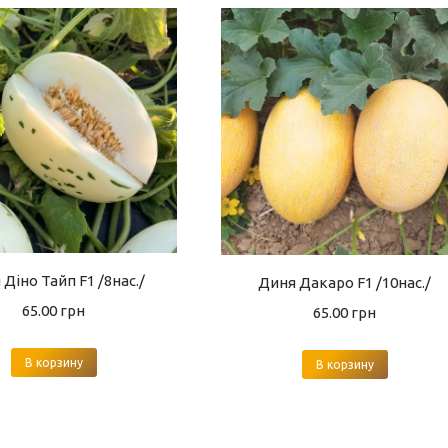
Діно Тайп F1 /8нас./
Диня Дакаро F1 /10нас./
65.00
грн
65.00
грн
В корзину
В корзину