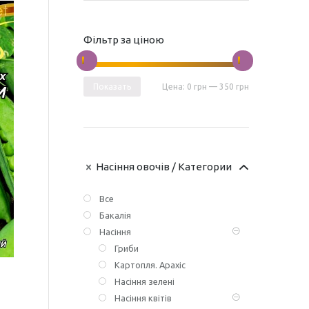
Фільтр за ціною
Показать
Цена:
0 грн
—
350 грн
Насіння овочів
/ Категории
Все
Бакалія
Насіння
Гриби
Картопля. Арахіс
Насіння зелені
Насіння квітів