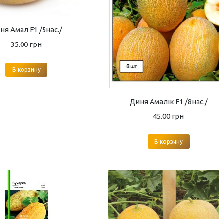
ня Амал F1 /5нас./
35.00
грн
В корзину
Диня Амалік F1 /8нас./
45.00
грн
В корзину