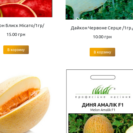
н Блиск Місато/1гр/
Дайкон Червоне Серце /1гр.
15.00
грн
10.00
грн
В корзину
В корзину