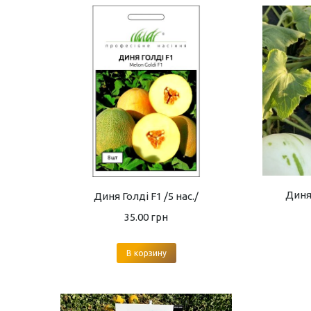
Диня 
Диня Голді F1 /5 нас./
35.00
грн
В корзину