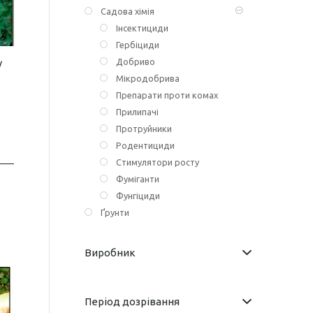
Садова хімія
Інсектициди
Гербіциди
Добриво
/
Мікродобрива
Препарати проти комах
Прилипачі
Протруйники
Родентициди
Стимулятори росту
Фуміганти
Фунгіциди
Ґрунти
Виробник
Період дозрівання