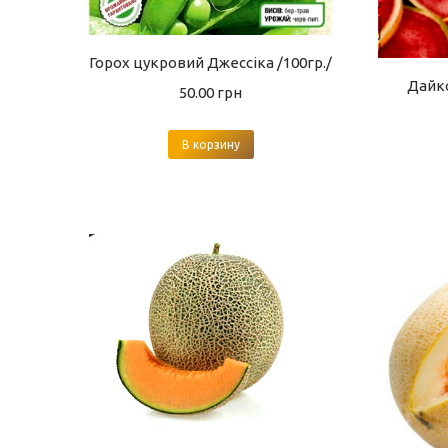
Горох цукровий Джессіка /100гр./
Дайко
50.00
грн
В корзину