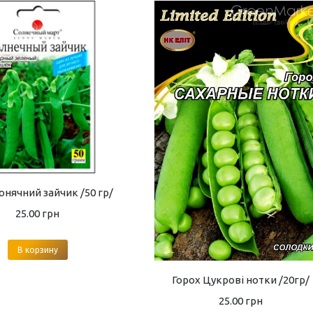
онячний зайчик /50 гр/
25.00
грн
В корзину
Горох Цукрові нотки /20гр/
25.00
грн