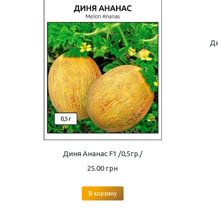
Ди
Диня Ананас F1 /0,5гр./
25.00
грн
В корзину