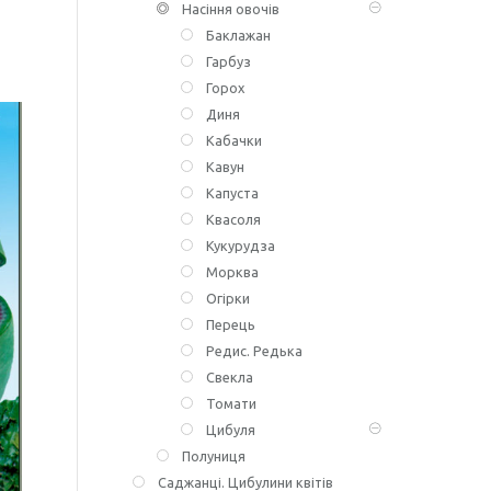
Насіння овочів
Баклажан
Гарбуз
Горох
Диня
Кабачки
Кавун
Капуста
Квасоля
Кукурудза
Морква
Огірки
Перець
Редис. Редька
Свекла
Томати
Цибуля
Полуниця
Саджанці. Цибулини квітів