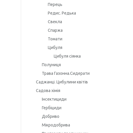
Перець
Редис. Редька
Свекла
Спаржа
Томати
Цибуля
Цибуля сіянка
Полуниця
Трава Газонна.Сидерати
Саджанці. Цибулини квітів
Садова хімія
Інсектициди
Гербіциди
Добриво
Мікродобрива