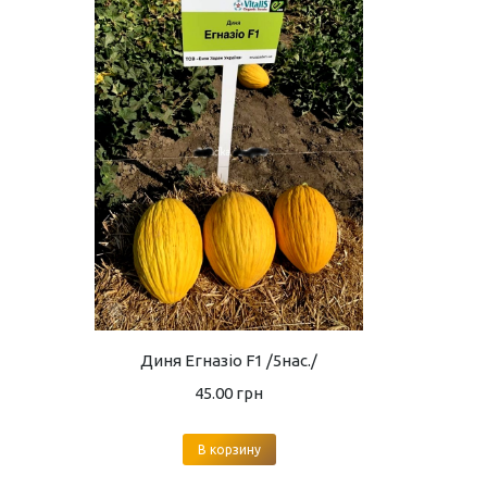
Диня Егназіо F1 /5нас./
45.00
грн
В корзину