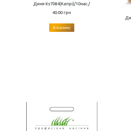
Диня Ks7084(Капрі)/10нас./
40.00
грн
Ди
В корзину