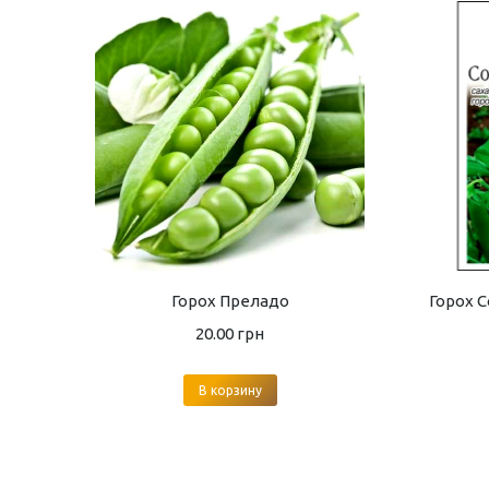
Горох Преладо
Горох С
20.00
грн
В корзину