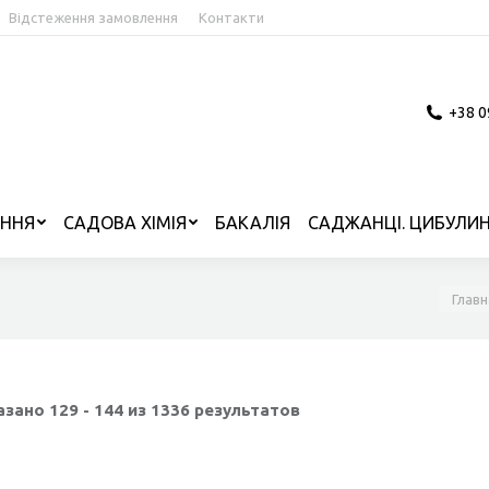
Відстеження замовлення
Контакти
+38 0
ІННЯ
САДОВА ХІМІЯ
БАКАЛІЯ
САДЖАНЦІ. ЦИБУЛИН
Вы зд
Главн
азано 129 - 144 из 1336 результатов