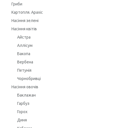
Гриби
Картопля. Арахіс
Насіння зелені
Насіння квітів
Айстра
Аллісум
Бакопа
Вербена
Петунія
Чорнобривці
Насіння овочів
Баклажан
Гарбуз
Горох
Диня