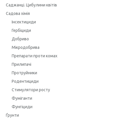
Саджанці. Цибулини квітів
Садова хімія
Інсектициди
Гербіциди
Добриво
Мікродобрива
Препарати проти комах
Прилипачі
Протруйники
Родентициди
Стимулятори росту
Фуміганти
Фунгіциди
Ґрунти