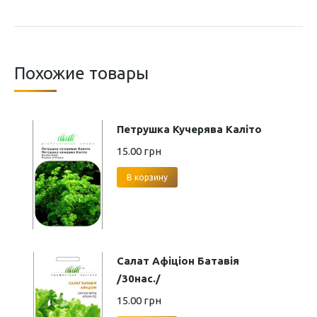
Похожие товары
Петрушка Кучерява Каліто
15.00
грн
В корзину
Салат Афіціон Батавія
/30нас./
15.00
грн