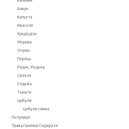
Кабачки
Кавун
Капуста
Квасоля
Кукурудза
Морква
Огірки
Перець
Редис. Редька
Свекла
Спаржа
Томати
Цибуля
Цибуля сіянка
Полуниця
Трава Газонна.Сидерати