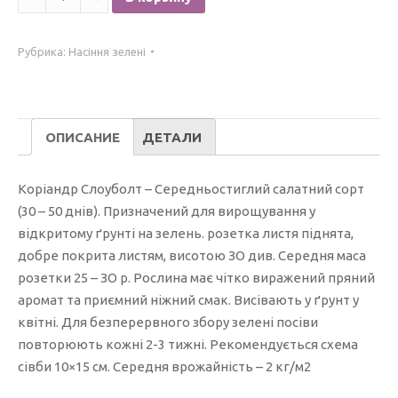
Коріандр
Слоуболт
Рубрика:
Насіння зелені
/2гр./
ОПИСАНИЕ
ДЕТАЛИ
Коріандр Слоуболт – Середньостиглий салатний сорт
(30 – 50 днів). Призначений для вирощування у
відкритому ґрунті на зелень. розетка листя піднята,
добре покрита листям, висотою ЗО див. Середня маса
розетки 25 – ЗО р. Рослина має чітко виражений пряний
аромат та приємний ніжний смак. Висівають у ґрунт у
квітні. Для безперервного збору зелені посіви
повторюють кожні 2-3 тижні. Рекомендується схема
сівби 10×15 см. Середня врожайність – 2 кг/м2