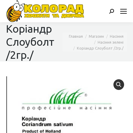
Поиск:
Коріандр
Вы здесь:
Главная
Магазин
Насіння
Слоуболт
Насіння зелені
Коріандр Слоуболт /2гр./
/2гр./