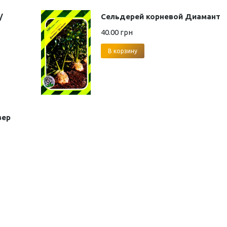
/
Сельдерей корневой Диамант
40.00
грн
В корзину
вер