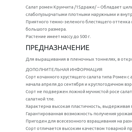
Салат ромен Крунчита /15драже/ – Обладает цил
слабопузырчатыми плотными наружными и внутр
Приятного темно-зеленого блестящего оттенка 
большого размера.
Растение имеет массу до 500 г.
ПРЕДНАЗНАЧЕНИЕ
Для выращивания в пленочных тоннелях, в откр
ДОПОЛНИТЕЛЬНАЯ ИНФОРМАЦИЯ
Сорт кочанного хрустящего салата типа Ромен с
начала апреля до сентября и круглогодичном вз
Сорт не подвержен ложной мучнистой росе салата (B
салатной тле.
Характерна высокая пластичность, выдерживая п
Гарантированная возможность получения урожая
Пригоден для всесезонного взращивания на разн
Сорт отличается высоким качеством товарной п