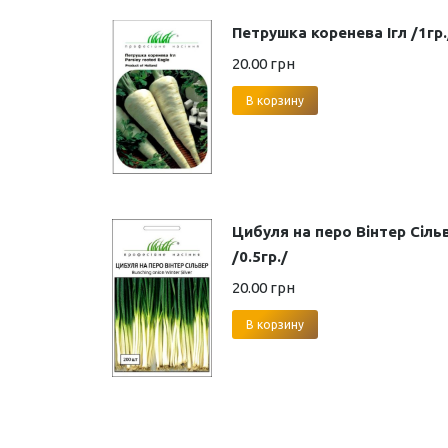
Петрушка коренева Ігл /1гр.
20.00
грн
В корзину
Цибуля на перо Вінтер Сіль
/0.5гр./
20.00
грн
В корзину