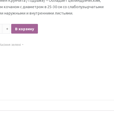
омен Крунчита /15драже/ – Обладает цилиндрическим,
м кочаном с диаметром в 25-30 см со слабопузырчатыми
и наружными и внутренними листьями.
тво
В корзину
Насіння зелені
а
е/