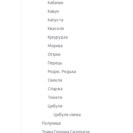
Кабачки
Кавун
Капуста
Квасоля
Кукурудза
Морква
Огірки
Перець
Редис. Редька
Свекла
Спаржа
Томати
Цибуля
Цибуля сіянка
Полуниця
Трава Газонна.Сидерати