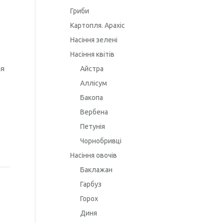
Гриби
Картопля. Арахіс
Насіння зелені
Насіння квітів
ия
Айстра
Аллісум
Бакопа
Вербена
Петунія
Чорнобривці
Насіння овочів
Баклажан
Гарбуз
Горох
Диня