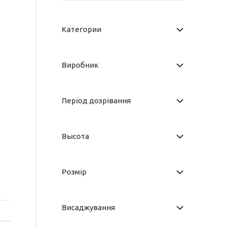
Категории
Виробник
Період дозрівання
Высота
Розмір
Висаджування