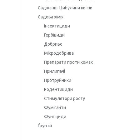
Саджанці. Цибулини квітів
Садова хімія
Інсектициди
Гербіциди
Добриво
Мікродобрива
Препарати проти комах
Прилипачі
Протруйники
Родентициди
Стимулятори росту
Фуміганти
Фунгіциди
Ґрунти