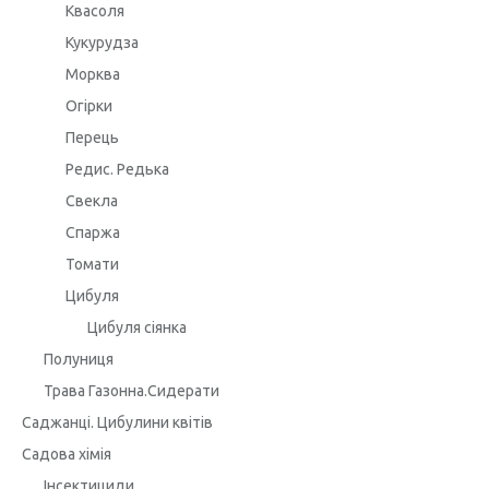
Квасоля
Кукурудза
Морква
Огірки
Перець
Редис. Редька
Свекла
Спаржа
Томати
Цибуля
Цибуля сіянка
Полуниця
Трава Газонна.Сидерати
Саджанці. Цибулини квітів
Садова хімія
Інсектициди