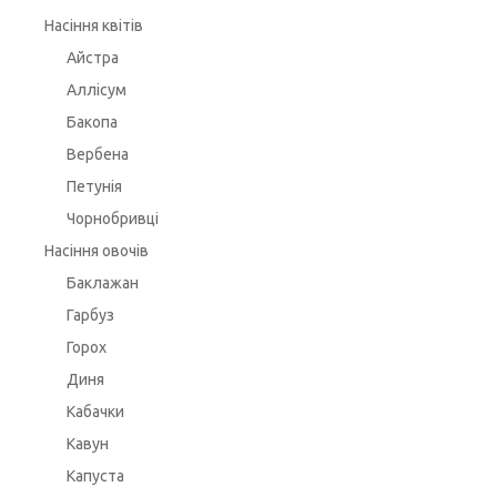
Насіння квітів
Айстра
Аллісум
Бакопа
Вербена
Петунія
Чорнобривці
Насіння овочів
Баклажан
Гарбуз
Горох
Диня
Кабачки
Кавун
Капуста