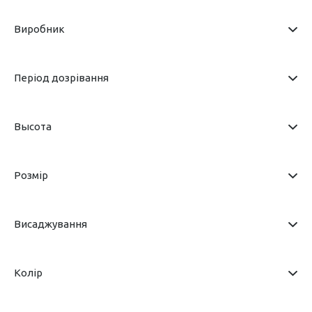
Виробник
Період дозрівання
Высота
Розмір
Висаджування
Колір