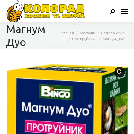
Поиск:
Магнум
Вы здесь:
Главная
Магазин
Садова хімія
Дуо
Протруйники
Магнум Дуо