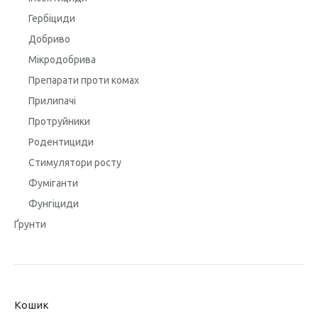
Гербіциди
Добриво
Мікродобрива
Препарати проти комах
Прилипачі
Протруйники
Родентициди
Стимулятори росту
Фуміганти
Фунгіциди
Ґрунти
Кошик