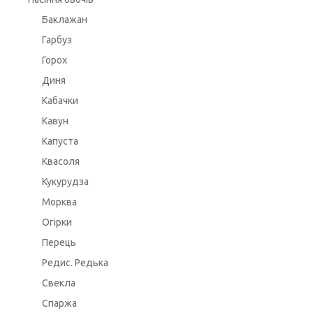
Баклажан
Гарбуз
Горох
Диня
Кабачки
Кавун
Капуста
Квасоля
Кукурудза
Морква
Огірки
Перець
Редис. Редька
Свекла
Спаржа