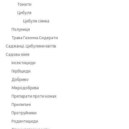
Томати
Цибуля
Цибуля сіянка
Полуниця
Трава Газонна.Сидерати
Саджанці. Цибулини квітів
Садова хімія
Інсектициди
Гербіциди
Добриво
Мікродобрива
Препарати проти комах
Прилипачі
Протруйники
Родентициди