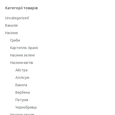
Категорії товарів
Uncategorized
Бакалія
Насіння
Гриби
Картопля. Арахіс
Насіння зелені
Насіння квітів
Айстра
Аллісум
Бакопа
Вербена
Петунія
Чорнобривці
Насіння овочів