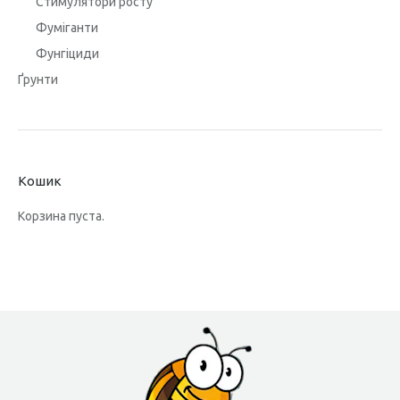
Стимулятори росту
Фуміганти
Фунгіциди
Ґрунти
Кошик
Корзина пуста.