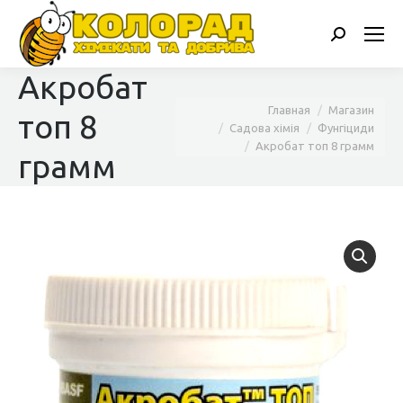
Поиск:
Акробат
Вы здесь:
Главная
Магазин
топ 8
Садова хімія
Фунгіциди
Акробат топ 8 грамм
грамм