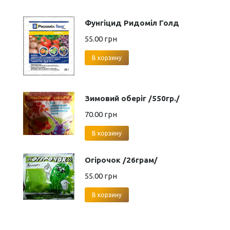
Фунгіцид Ридоміл Голд
55.00
грн
В корзину
Зимовий оберіг /550гр./
70.00
грн
В корзину
Огірочок /26грам/
55.00
грн
В корзину