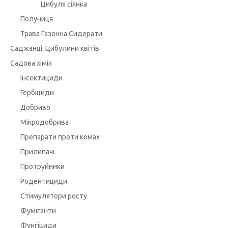
Цибуля сіянка
Полуниця
Трава Газонна.Сидерати
Саджанці. Цибулини квітів
Садова хімія
Інсектициди
Гербіциди
Добриво
Мікродобрива
Препарати проти комах
Прилипачі
Протруйники
Родентициди
Стимулятори росту
Фуміганти
Фунгіциди