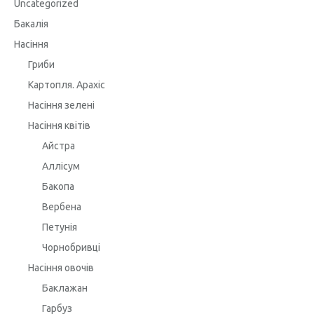
Uncategorized
Бакалія
Насіння
Гриби
Картопля. Арахіс
Насіння зелені
Насіння квітів
Айстра
Аллісум
Бакопа
Вербена
Петунія
Чорнобривці
Насіння овочів
Баклажан
Гарбуз