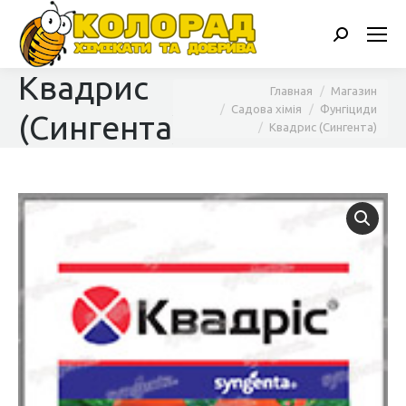
Поиск:
Квадрис
Вы здесь:
Главная
Магазин
Садова хімія
Фунгіциди
(Сингента)
Квадрис (Сингента)