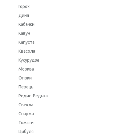
Горох
Диня
Кабачки
Кавун
Капуста
Квасоля
Кукурудза
Морква
Огірки
Перець
Редис. Редька
Свекла
Спаржа
Томати
Цибуля