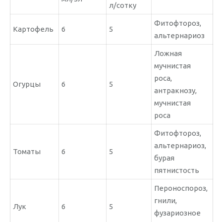
л/сотку
Фитофтороз,
Картофель
6
5
альтернариоз
Ложная
мучнистая
роса,
Огурцы
6
5
антракнозу,
мучнистая
роса
Фитофтороз,
альтернариоз,
Томаты
6
5
бурая
пятнистость
Пероноспороз,
гнили,
Лук
6
5
фузариозное