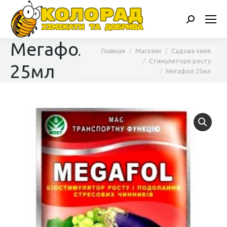
Поиск:
Мегафол
Вы здесь:
Главная
Магазин
Садова хімія
Стимулятори росту
25мл
Мегафол 25мл