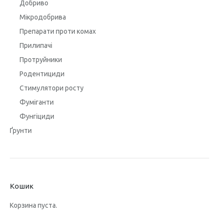
Добриво
Мікродобрива
Препарати проти комах
Прилипачі
Протруйники
Родентициди
Стимулятори росту
Фуміганти
Фунгіциди
Ґрунти
Кошик
Корзина пуста.