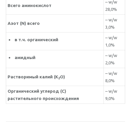
– w/w
Всего аминокислот
28,0%
– w/w
Азот (
N
) всего
3,0%
– w/w
в т.ч. органический
1,0%
– w/w
амидный
2,0%
– w/w
Растворимый калий
(K
O)
2
8,0%
Органический углерод (
C
)
– w/w
растительного происхождения
9,0%