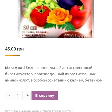
45.00
грн
Мегафол 25мл
– специальный антистрессовый
биостимулятор, произведенный из растительных
аминокислот, в особом сочетании с калием, бетаином
Количество
В корзину
Мегафол
25мл
Рубрики:
Садова хімія
,
Стимулятори росту