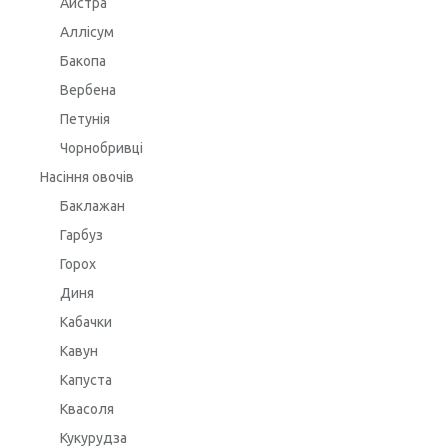
Айстра
Аллісум
Бакопа
Вербена
Петунія
Чорнобривці
Насіння овочів
Баклажан
Гарбуз
Горох
Диня
Кабачки
Кавун
Капуста
Квасоля
Кукурудза