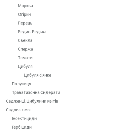
Морква
Огірки
Перець
Редис. Редька
Свекла
Спаржа
Томати
Цибуля
Цибуля сіянка
Полуниця
Трава Газонна.Сидерати
Саджанці. Цибулини квітів
Садова хімія
Інсектициди
Гербіциди