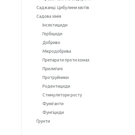
Саджанці. Цибулини квітів
Садова хімія
Інсектициди
Гербіциди
Добриво
Мікродобрива
Препарати проти комах
Прилипачі
Протруйники
Родентициди
Стимулятори росту
Фуміганти
Фунгіциди
Ґрунти