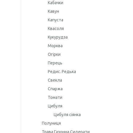
Кабачки
Кавун
Капуста
Квасоля
Кукурудза
Морква
Огірки
Перець
Редис. Редька
Свекла
Спаржа
Томати
Цибуля
Цибуля сіянка
Полуниця
Трава Газонна.Сидерати