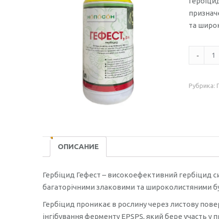
Гербіцид
признач
та широ
Количес
Гербіци
Гефест
Рубрика:
1л
ОПИСАНИЕ
Гербіцид Гефест – високоефективний гербіцид си
багаторічними злаковими та широколистяними бу
Гербіцид проникає в рослину через листову пове
інгібування ферменту EPSPS, який бере участь у 