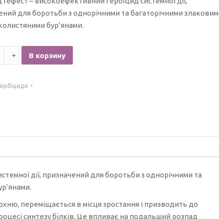
 Гефест – високоефективний гербіцид системної дії,
ений для боротьби з однорічними та багаторічними злаковим
колистяними бур’янами.
тво
В корзину
д
Гербіциди
стемної дії, призначений для боротьби з однорічними та
р’янами.
рхню, переміщається в місця зростання і призводить до
процесі синтезу білків. Це впливає на подальший розпад