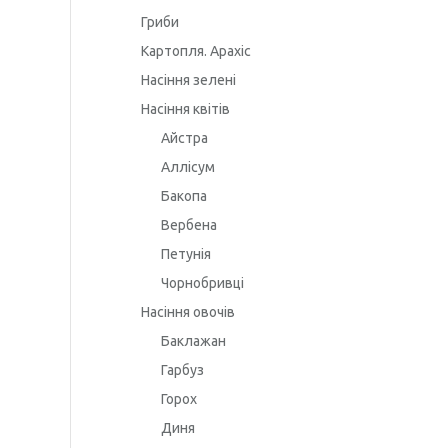
Гриби
Картопля. Арахіс
Насіння зелені
Насіння квітів
Айстра
Аллісум
Бакопа
Вербена
Петунія
Чорнобривці
Насіння овочів
Баклажан
Гарбуз
Горох
Диня