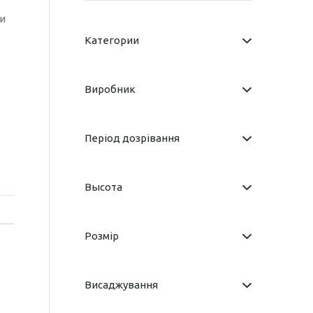
и
Категории
Виробник
Період дозрівання
Высота
Розмір
Висаджування