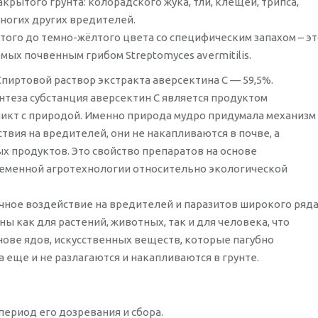
крытого грунта: колорадского жука, тли, клещей, трипса,
многих других вредителей.
ого до темно-жёлтого цвета со специфическим запахом – эт
ых почвенным грибом Streptomyces avermitilis.
пиртовой раствор экстракта аверсектина С — 59,5%.
теза субстанция аверсектин С является продуктом
ликт с природой. Именно природа мудро придумала механизм
твия на вредителей, они не накапливаются в почве, а
х продуктов. Это свойство препаратов на основе
еменной агротехнологии относительно экологической
ное воздействие на вредителей и паразитов широкого ряда
как для растений, животных, так и для человека, что
нове ядов, искусственных веществ, которые пагубно
а еще и не разлагаются и накапливаются в грунте.
период его дозревания и сбора.