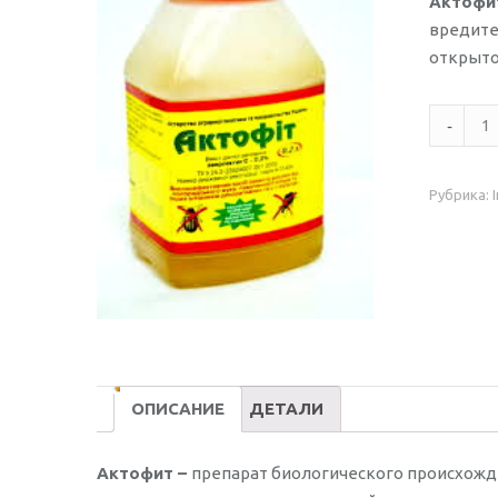
Актофи
вредите
открыто
Количес
Актофи
200мл
Рубрика:
ОПИСАНИЕ
ДЕТАЛИ
Актофит –
препарат биологического происхожд