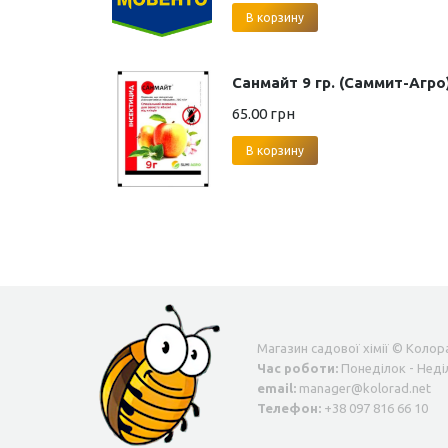
В корзину
Санмайт 9 гр. (Саммит-Агро
65.00
грн
В корзину
Магазин садової хімії © Колора
Час роботи:
Понеділок - Неділ
email:
manager@kolorad.net
Телефон:
+38 097 816 66 10