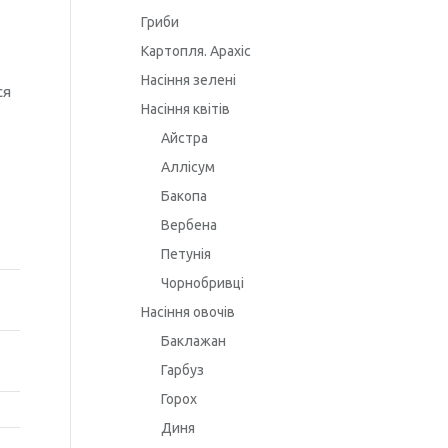
Гриби
Картопля. Арахіс
Насіння зелені
ся
Насіння квітів
Айстра
Аллісум
Бакопа
Вербена
Петунія
Чорнобривці
Насіння овочів
Баклажан
Гарбуз
Горох
Диня