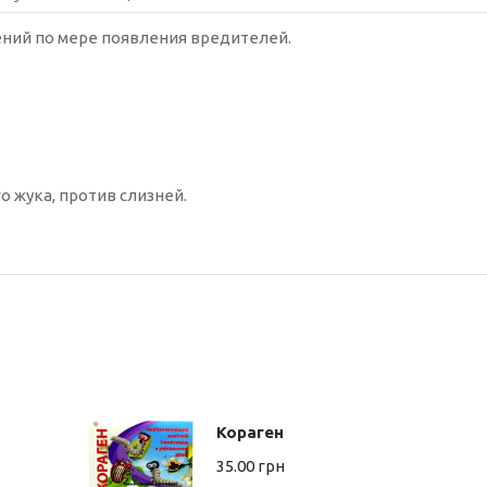
ений по мере появления вредителей.
 жука, против слизней.
Кораген
35.00
грн