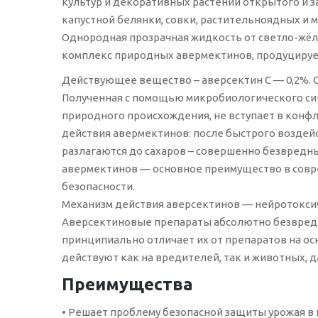
культур и декоративных растений открытого и за
капустной белянки, совки, растительноядных и 
Однородная прозрачная жидкость от светло-жёлт
комплекс природных авермектинов, продуцируем
Действующее вещество – аверсектин С — 0,2%. С
Полученная с помощью микробиологического син
природного происхождения, не вступает в конф
действия авермектинов: после быстрого воздейс
разлагаются до сахаров – совершенно безвредны
авермектинов — основное преимущество в совр
безопасности.
Механизм действия аверсектинов — нейротоксич
Аверсектиновые препараты абсолютно безвредны 
принципиально отличает их от препаратов на ос
действуют как на вредителей, так и животных, д
Преимущества
• Решает проблему безопасной защиты урожая в 