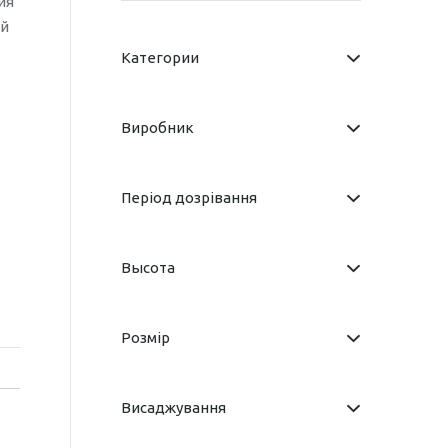
ия
ий
Категории
Виробник
Період дозрівання
Высота
Розмір
Висаджування