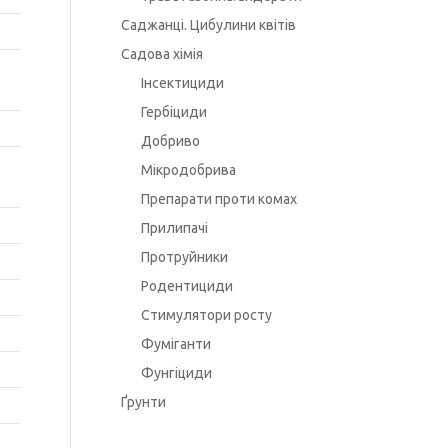
Саджанці. Цибулини квітів
Садова хімія
Інсектициди
Гербіциди
Добриво
Мікродобрива
Препарати проти комах
Прилипачі
Протруйники
Родентициди
Стимулятори росту
Фуміганти
Фунгіциди
Ґрунти