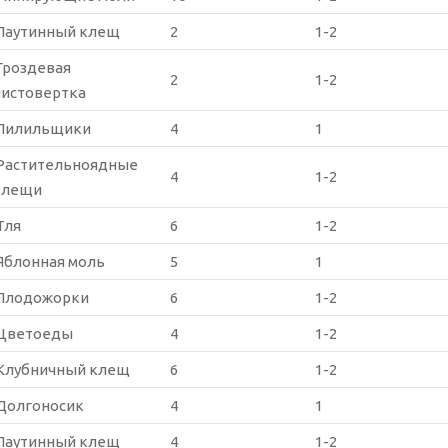
Паутинный клещ
2
1-2
Гроздевая
2
1-2
листовертка
Пилильщики
4
1
Растительноядные
4
1-2
клещи
Тля
6
1-2
Яблонная моль
5
1
Плодожорки
6
1-2
Цветоеды
4
1-2
Клубничный клещ
6
1-2
Долгоносик
4
1
Паутинный клещ
4
1-2