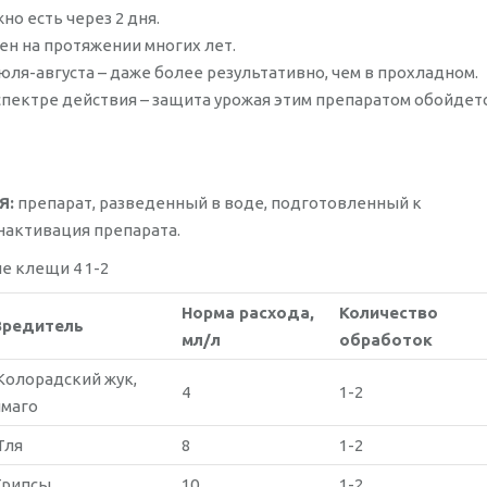
о есть через 2 дня.
н на протяжении многих лет.
юля-августа – даже более результативно, чем в прохладном.
спектре действия – защита урожая этим препаратом обойдет
Я:
препарат, разведенный в воде, подготовленный к
инактивация препарата.
 клещи 4 1-2
Норма расхода,
Количество
Вредитель
мл/л
обработок
Колорадский жук,
4
1-2
имаго
Тля
8
1-2
Трипсы
10
1-2