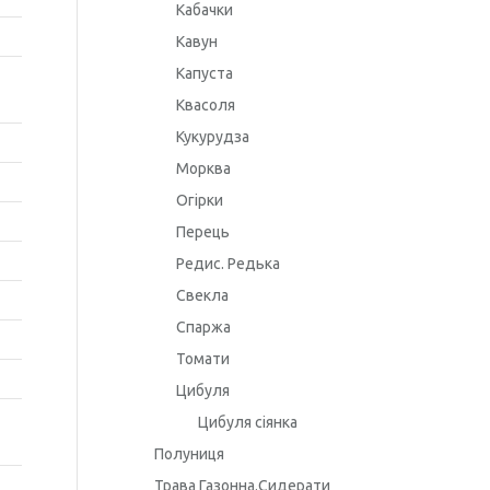
Кабачки
Кавун
Капуста
Квасоля
Кукурудза
Морква
Огірки
Перець
Редис. Редька
Свекла
Спаржа
Томати
Цибуля
Цибуля сіянка
Полуниця
Трава Газонна.Сидерати