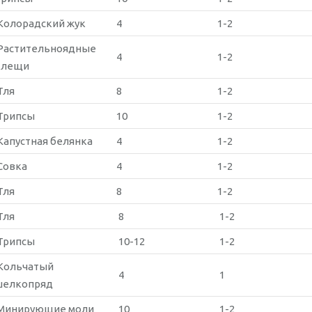
Колорадский жук
4
1-2
Растительноядные
4
1-2
клещи
Тля
8
1-2
Трипсы
10
1-2
Капустная белянка
4
1-2
Совка
4
1-2
Тля
8
1-2
Тля
8
1-2
Трипсы
10-12
1-2
Кольчатый
4
1
шелкопряд
Минирующие моли
10
1-2