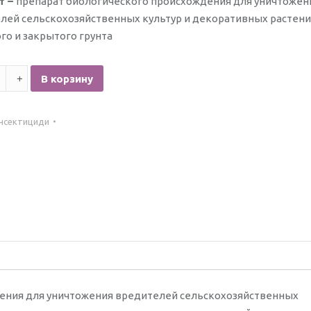
т –
препарат биологического происхождения для уничтожен
лей сельскохозяйственных культур и декоративных растен
го и закрытого грунта
тво
В корзину
т
Інсектициди
ения для уничтожения вредителей сельскохозяйственных