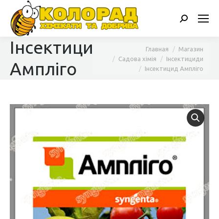
Поиск:
Інсектицид
Вы здесь:
Главная
Магазин
Садова хімія
Інсектициди
Ампліго
Інсектицид Ампліго