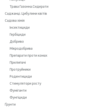
Трава Газонна.Сидерати
Саджанці. Цибулини квітів
Садова хімія
Інсектициди
Гербіциди
Добриво
Мікродобрива
Препарати проти комах
Прилипачі
Протруйники
Родентициди
Стимулятори росту
Фуміганти
Фунгіциди
Ґрунти