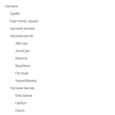
Насіння
Гриби
Картопля. Арахіс
Насіння зелені
Насіння квітів
Айстра
Аллісум
Бакопа
Вербена
Петунія
Чорнобривці
Насіння овочів
Баклажан
Гарбуз
Горох