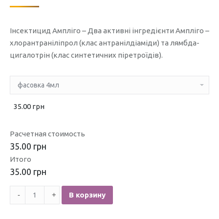
Інсектицид Ампліго – Два активні інгредієнти Ампліго –
хлорантраніліпрол (клас антранілдіаміди) та лямбда-
цигалотрін (клас синтетичних піретроїдів).
35.00 грн
Расчетная стоимость
35.00 грн
Итого
35.00 грн
Количество
В корзину
Інсектицид
Ампліго