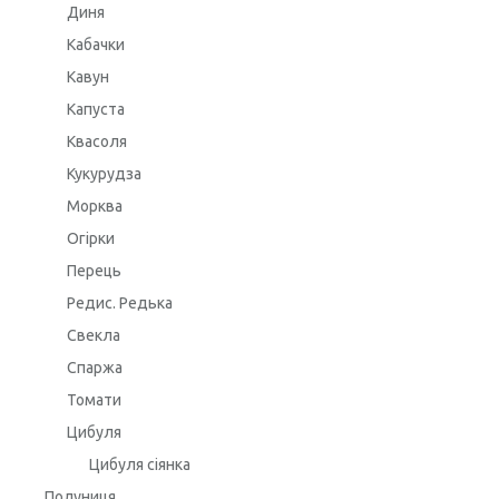
Диня
Кабачки
Кавун
Капуста
Квасоля
Кукурудза
Морква
Огірки
Перець
Редис. Редька
Свекла
Спаржа
Томати
Цибуля
Цибуля сіянка
Полуниця