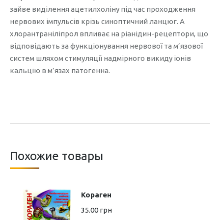
зайве виділення ацетилхоліну під час проходження
нервових імпульсів крізь синоптичний ланцюг. А
хлорантраніліпрол впливає на ріанідин-рецептори, що
відповідають за функціонування нервової та м’язової
систем шляхом стимуляції надмірного викиду іонів
кальцію в м’язах патогенна.
Похожие товары
Кораген
35.00
грн