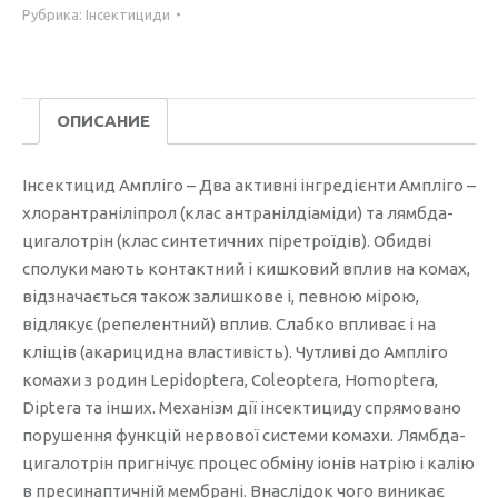
Рубрика:
Інсектициди
ОПИСАНИЕ
Інсектицид Ампліго – Два активні інгредієнти Ампліго –
хлорантраніліпрол (клас антранілдіаміди) та лямбда-
цигалотрін (клас синтетичних піретроїдів). Обидві
сполуки мають контактний і кишковий вплив на комах,
відзначається також залишкове і, певною мірою,
відлякує (репелентний) вплив. Слабко впливає і на
кліщів (акарицидна властивість). Чутливі до Ампліго
комахи з родин Lepidoptera, Coleoptera, Homoptera,
Diptera та інших. Механізм дії інсектициду спрямовано
порушення функцій нервової системи комахи. Лямбда-
цигалотрін пригнічує процес обміну іонів натрію і калію
в пресинаптичній мембрані. Внаслідок чого виникає