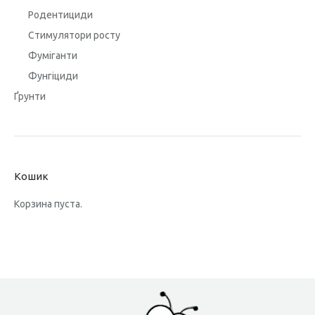
Родентициди
Стимулятори росту
Фуміганти
Фунгіциди
Ґрунти
Кошик
Корзина пуста.