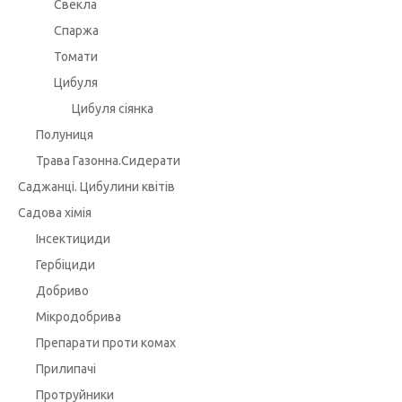
Свекла
Спаржа
Томати
Цибуля
Цибуля сіянка
Полуниця
Трава Газонна.Сидерати
Саджанці. Цибулини квітів
Садова хімія
Інсектициди
Гербіциди
Добриво
Мікродобрива
Препарати проти комах
Прилипачі
Протруйники