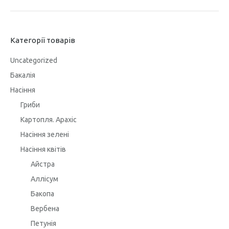
Категорії товарів
Uncategorized
Бакалія
Насіння
Гриби
Картопля. Арахіс
Насіння зелені
Насіння квітів
Айстра
Аллісум
Бакопа
Вербена
Петунія