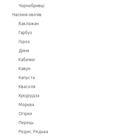
Чорнобривці
Насіння овочів
Баклажан
Гарбуз
Горох
Диня
Кабачки
Кавун
Капуста
Квасоля
Кукурудза
Морква
Огірки
Перець
Редис. Редька