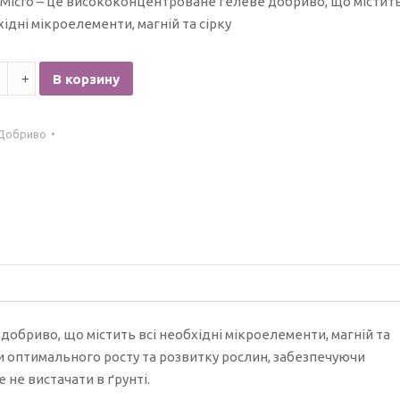
 Micro – це висококонцентроване гелеве добриво, що містит
хідні мікроелементи, магній та сірку
тво
В корзину
Добриво
добриво, що містить всі необхідні мікроелементи, магній та
и оптимального росту та розвитку рослин, забезпечуючи
 не вистачати в ґрунті.