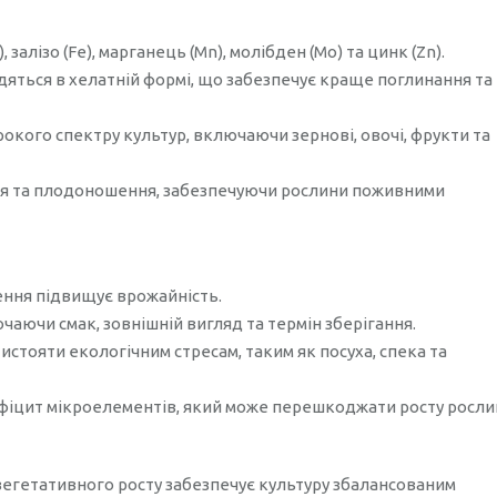
, залізо (Fe), марганець (Mn), молібден (Mo) та цинк (Zn).
дяться в хелатній формі, що забезпечує краще поглинання та
окого спектру культур, включаючи зернові, овочі, фрукти та
іння та плодоношення, забезпечуючи рослини поживними
ння підвищує врожайність.
чаючи смак, зовнішній вигляд та термін зберігання.
истояти екологічним стресам, таким як посуха, спека та
іцит мікроелементів, який може перешкоджати росту росли
 вегетативного росту забезпечує культуру збалансованим