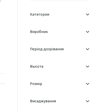
ь
Категории
Виробник
Період дозрівання
Высота
Розмір
Висаджування