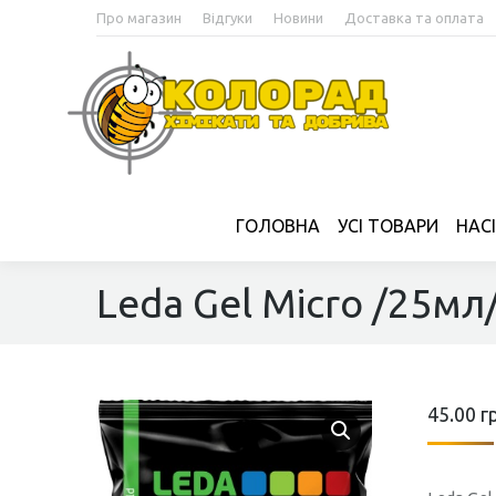
Про магазин
Відгуки
Новини
Доставка та оплата
ГОЛОВНА
УСІ ТОВАРИ
НАС
Leda Gel Micro /25мл
45.00
г