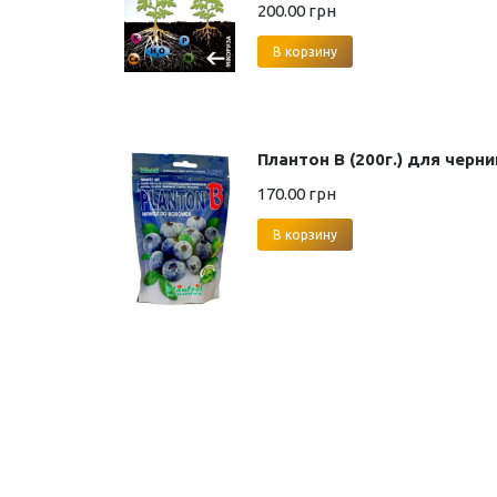
200.00
грн
В корзину
Плантон B (200г.) для черни
170.00
грн
В корзину