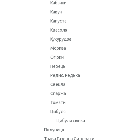
Кабачки
Кавун
Капуста
Квасоля
Кукурудза
Морква
Огірки
Перець
Редис. Редька
Свекла
Спаржа
Томати
Цибуля
Цибуля сіянка
Полуниця
Трава Газонна.Сидерати