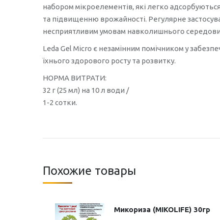
набором мікроелементів, які легко адсорбуються
та підвищенню врожайності. Регулярне застосу
несприятливим умовам навколишнього середовищ
Leda Gel Micro є незамінним помічником у забез
їхнього здорового росту та розвитку.
НОРМА ВИТРАТИ:
32 г (25 мл) на 10 л води /
1-2 сотки.
Похожие товары
Микориза (MIKOLIFE) 30гр