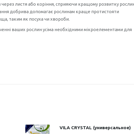
 через листя або коріння, сприяючи кращому розвитку росли
вання добрива допомагає рослинам краще протистояти
а, таким як посуха чи хвороби.
печенні ваших рослин усіма необхідними мікроелементами для
VILA CRYSTAL (универсальное)