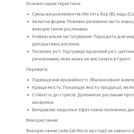
Основні характеристики:
Суміш мікроелементів: Містить бор (B), мідь (Cu)
Хелатна форма: Поживні речовини часто знахо
використання рослинами.
Універсальне застосування: Підходить для шир
декоративні рослини.
Посилює ріст: Підтримує здоровий ріст, цвіт
речовинами, яких може не вистачати в ґрунті.
Переваги:
Підвищення врожайності: Збалансоване живле
Краща якість: Покращує якість продукції, вклю
Стійкість до стресів: Допомагає рослинам прот
шкідники.
Виправляє недоліки: Ефективно поповнює деф
Використання:
Використання Leda Gel Micro на стадії активного