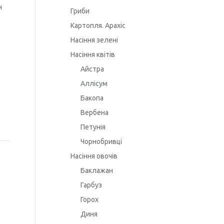
н
Гриби
Картопля. Арахіс
Насіння зелені
Насіння квітів
Айстра
Аллісум
Бакопа
Вербена
Петунія
Чорнобривці
Насіння овочів
Баклажан
Гарбуз
Горох
Диня