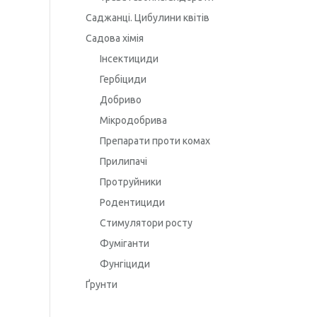
Саджанці. Цибулини квітів
Садова хімія
Інсектициди
Гербіциди
Добриво
Мікродобрива
Препарати проти комах
Прилипачі
Протруйники
Родентициди
Стимулятори росту
Фуміганти
Фунгіциди
Ґрунти