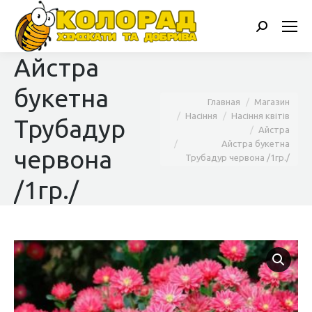
Поиск:
Айстра
букетна
Вы здесь:
Главная
Магазин
Насіння
Насіння квітів
Трубадур
Айстра
Айстра букетна
червона
Трубадур червона /1гр./
/1гр./