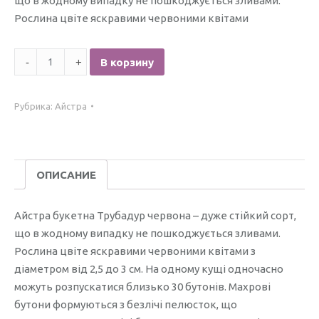
що в жодному випадку не пошкоджується зливами.
Рослина цвіте яскравими червоними квітами
Количество
В корзину
Айстра
букетна
Рубрика:
Айстра
Трубадур
червона
/1гр./
ОПИСАНИЕ
Айстра букетна Трубадур червона – дуже стійкий сорт,
що в жодному випадку не пошкоджується зливами.
Рослина цвіте яскравими червоними квітами з
діаметром від 2,5 до 3 см. На одному кущі одночасно
можуть розпускатися близько 30 бутонів. Махрові
бутони формуються з безлічі пелюсток, що