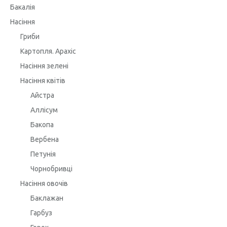
Бакалія
Насіння
Гриби
Картопля. Арахіс
Насіння зелені
Насіння квітів
Айстра
Аллісум
Бакопа
Вербена
Петунія
Чорнобривці
Насіння овочів
Баклажан
Гарбуз