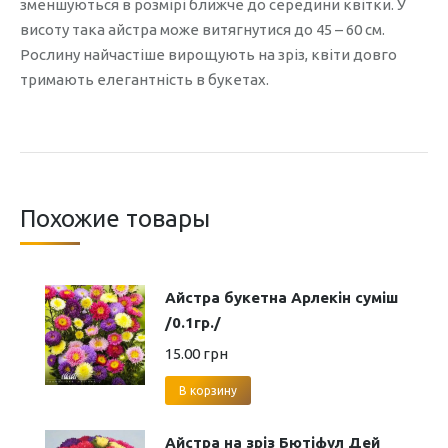
зменшуються в розмірі ближче до середини квітки. У
висоту така айстра може витягнутися до 45 – 60 см.
Рослину найчастіше вирощують на зріз, квіти довго
тримають елегантність в букетах.
Похожие товары
Айстра букетна Арлекін суміш
/0.1гр./
15.00
грн
В корзину
Айстра на зріз Бютіфул Дей