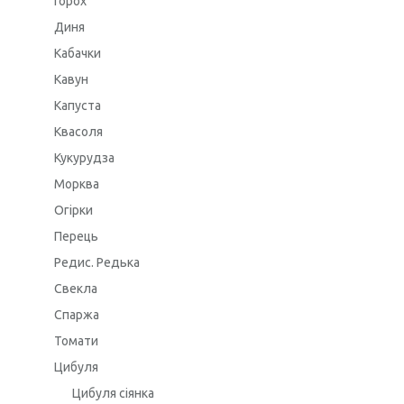
Горох
Диня
Кабачки
Кавун
Капуста
Квасоля
Кукурудза
Морква
Огірки
Перець
Редис. Редька
Свекла
Спаржа
Томати
Цибуля
Цибуля сіянка