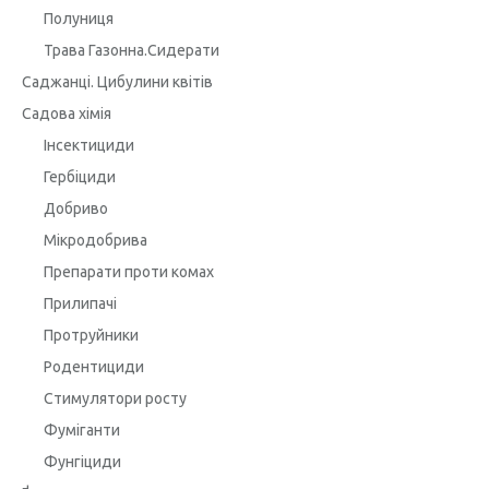
Полуниця
Трава Газонна.Сидерати
Саджанці. Цибулини квітів
Садова хімія
Інсектициди
Гербіциди
Добриво
Мікродобрива
Препарати проти комах
Прилипачі
Протруйники
Родентициди
Стимулятори росту
Фуміганти
Фунгіциди