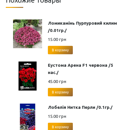
Похожие товары
Ломикамінь Пурпуровий килим
/0.01гр./
15.00
грн
В корзину
Еустома Арена F1 червона /5
нас./
45.00
грн
В корзину
Лобелія Нитка Перли /0.1гр./
15.00
грн
В корзину