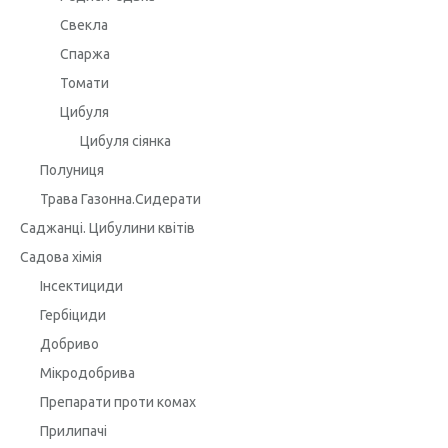
Свекла
Спаржа
Томати
Цибуля
Цибуля сіянка
Полуниця
Трава Газонна.Сидерати
Саджанці. Цибулини квітів
Садова хімія
Інсектициди
Гербіциди
Добриво
Мікродобрива
Препарати проти комах
Прилипачі