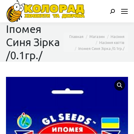
Поиск:
Іпомея
Вы здесь:
Главная
Магазин
Насіння
Синя Зірка
Насіння квітів
Іпомея Синя Зірка /0.1гр./
/0.1гр./