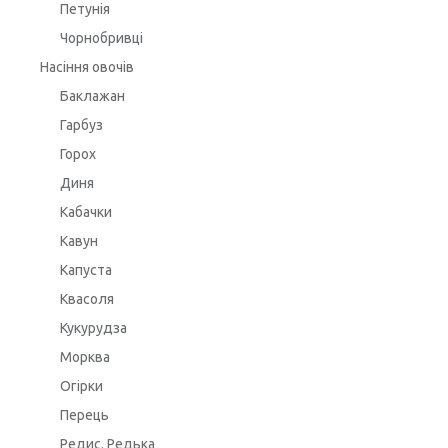
Петунія
Чорнобривці
Насіння овочів
Баклажан
Гарбуз
Горох
Диня
Кабачки
Кавун
Капуста
Квасоля
Кукурудза
Морква
Огірки
Перець
Редис. Редька