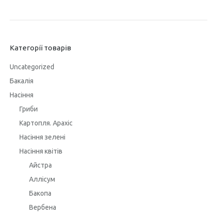
Категорії товарів
Uncategorized
Бакалія
Насіння
Гриби
Картопля. Арахіс
Насіння зелені
Насіння квітів
Айстра
Аллісум
Бакопа
Вербена