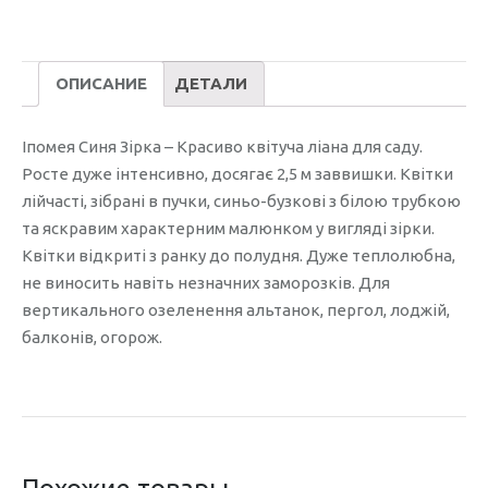
/0.1гр./
ОПИСАНИЕ
ДЕТАЛИ
Іпомея Синя Зірка – Красиво квітуча ліана для саду.
Росте дуже інтенсивно, досягає 2,5 м заввишки. Квітки
лійчасті, зібрані в пучки, синьо-бузкові з білою трубкою
та яскравим характерним малюнком у вигляді зірки.
Квітки відкриті з ранку до полудня. Дуже теплолюбна,
не виносить навіть незначних заморозків. Для
вертикального озеленення альтанок, пергол, лоджій,
балконів, огорож.