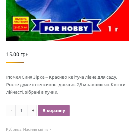
15.00
грн
Іпомея Синя Зірка – Красиво квітуча ліана для саду.
Росте дуже інтенсивно, досягає 2,5 м заввишки. Квітки
лійчасті, зібрані в пучки,
Количество
В корзину
Іпомея
Синя
Рубрика:
Насіння квітів
Зірка