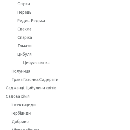
Огірки
Перець
Редис. Редька
Свекла
Спаржа
Томати
Цибуля
Цибуля сіянка
Полуниця
Трава Газонна.Сидерати
Саджанці. Цибулини квітів
Садова хімія
Інсектициди
Гербіциди
Добриво