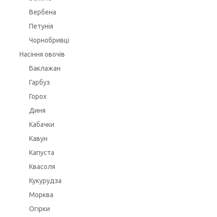
Вербена
Петунія
Чорнобривці
Насіння овочів
Баклажан
Гарбуз
Горох
Диня
Кабачки
Кавун
Капуста
Квасоля
Кукурудза
Морква
Огірки