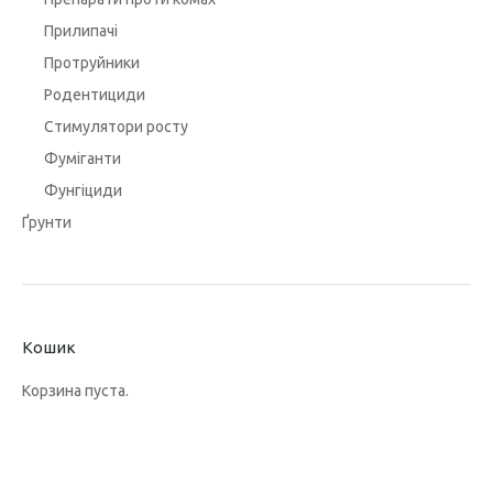
Прилипачі
Протруйники
Родентициди
Стимулятори росту
Фуміганти
Фунгіциди
Ґрунти
Кошик
Корзина пуста.