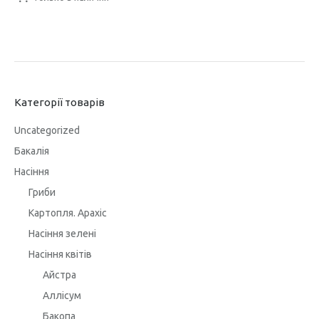
Категорії товарів
Uncategorized
Бакалія
Насіння
Гриби
Картопля. Арахіс
Насіння зелені
Насіння квітів
Айстра
Аллісум
Бакопа