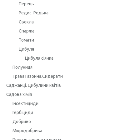
Перець
Редис. Редька
Свекла
Спаржа
Томати
Цибуля
Цибуля сіянка
Полуниця
Трава Газонна.Сидерати
Саджанці. Цибулини квітів
Садова хімія
Інсектициди
Гербіциди
Добриво
Мікродобрива
Препарати проти комах