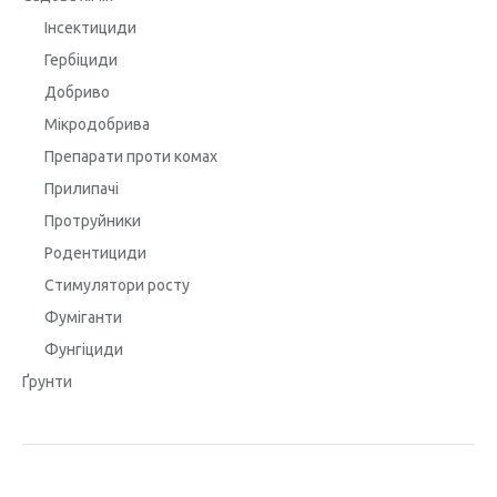
Інсектициди
Гербіциди
Добриво
Мікродобрива
Препарати проти комах
Прилипачі
Протруйники
Родентициди
Стимулятори росту
Фуміганти
Фунгіциди
Ґрунти