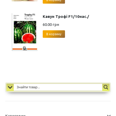
Кавун Трофі F1/10нас./
60.00
грн
В корзину
Категории