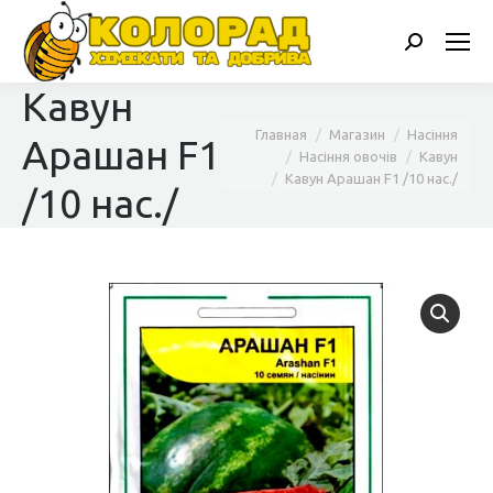
Поиск:
Кавун
Вы здесь:
Главная
Магазин
Насіння
Арашан F1
Насіння овочів
Кавун
Кавун Арашан F1 /10 нас./
/10 нас./