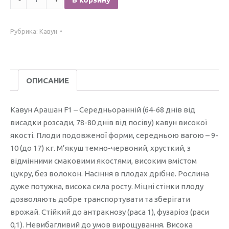
Кавун
Арашан
Рубрика:
Кавун
F1
/10
нас./
ОПИСАНИЕ
Кавун Арашан F1 – Середньоранній (64-68 днів від
висадки розсади, 78-80 днів від посіву) кавун високої
якості. Плоди подовженої форми, середньою вагою – 9-
10 (до 17) кг. М’якуш темно-червоний, хрусткий, з
відмінними смаковими якостями, високим вмістом
цукру, без волокон. Насіння в плодах дрібне. Рослина
дуже потужна, висока сила росту. Міцні стінки плоду
дозволяють добре транспортувати та зберігати
врожай. Стійкий до антракнозу (раса 1), фузаріоз (раси
0,1). Невибагливий до умов вирощування. Висока