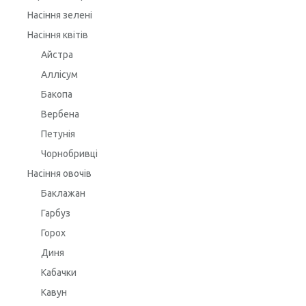
Насіння зелені
Насіння квітів
Айстра
Аллісум
Бакопа
Вербена
Петунія
Чорнобривці
Насіння овочів
Баклажан
Гарбуз
Горох
Диня
Кабачки
Кавун