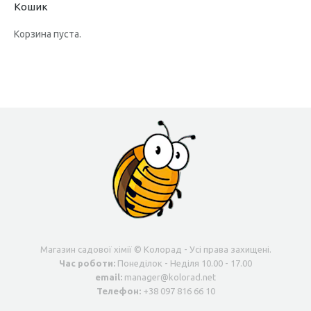
Кошик
Корзина пуста.
Магазин садової хімії © Колорад - Усі права захищені.
Час роботи:
Понеділок - Неділя 10.00 - 17.00
email:
manager@kolorad.net
Телефон:
+38 097 816 66 10