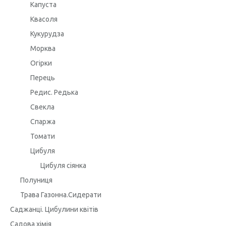
Капуста
Квасоля
Кукурудза
Морква
Огірки
Перець
Редис. Редька
Свекла
Спаржа
Томати
Цибуля
Цибуля сіянка
Полуниця
Трава Газонна.Сидерати
Саджанці. Цибулини квітів
Садова хімія