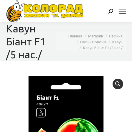
Поиск:
Кавун
Вы здесь:
Главная
Магазин
Насіння
Біант F1
Насіння овочів
Кавун
Кавун Біант F1 /5 нас./
/5 нас./