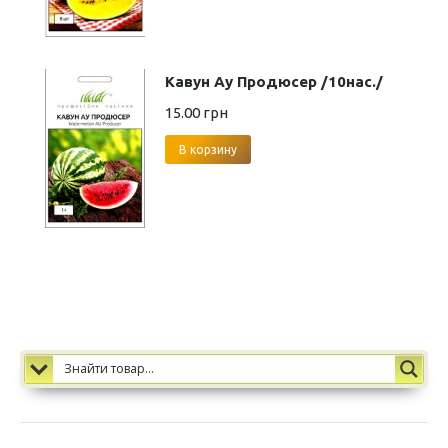
Кавун Ау Продюсер /10нас./
15.00
грн
В корзину