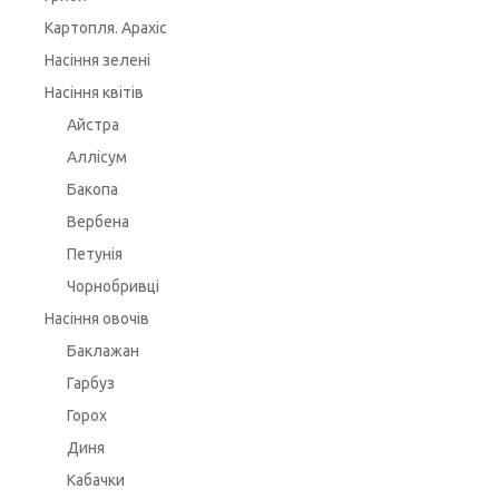
Картопля. Арахіс
Насіння зелені
Насіння квітів
Айстра
Аллісум
Бакопа
Вербена
Петунія
Чорнобривці
Насіння овочів
Баклажан
Гарбуз
Горох
Диня
Кабачки