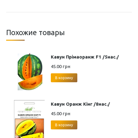
Похожие товары
Кавун Прімаоранж F1 /5нас./
45.00
грн
В корзину
Кавун Оранж Кінг /8нас./
45.00
грн
В корзину