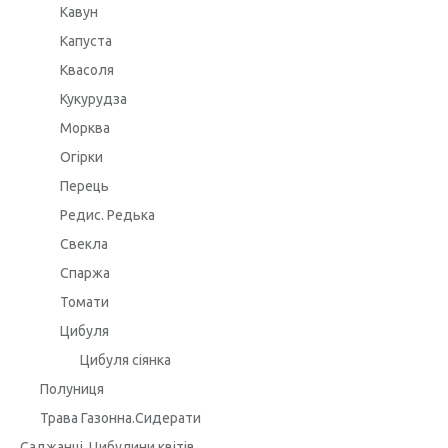
Кавун
Капуста
Квасоля
Кукурудза
Морква
Огірки
Перець
Редис. Редька
Свекла
Спаржа
Томати
Цибуля
Цибуля сіянка
Полуниця
Трава Газонна.Сидерати
Саджанці. Цибулини квітів