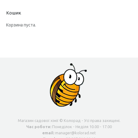
Кошик
Корзина пуста.
Магазин садової хімії © Колорад - Усі права захищені.
Час роботи:
Понеділок - Неділя 10.00 - 17.00
email:
manager@kolorad.net