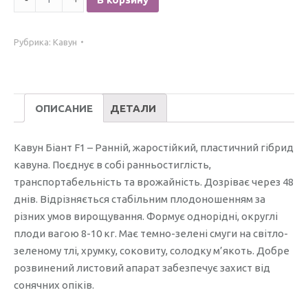
Кавун
Біант
Рубрика:
Кавун
F1
/5
нас./
ОПИСАНИЕ
ДЕТАЛИ
Кавун Біант F1 – Ранній, жаростійкий, пластичний гібрид
кавуна. Поєднує в собі ранньостиглість,
транспортабельність та врожайність. Дозріває через 48
днів. Відрізняється стабільним плодоношенням за
різних умов вирощування. Формує однорідні, округлі
плоди вагою 8-10 кг. Має темно-зелені смуги на світло-
зеленому тлі, хрумку, соковиту, солодку м’якоть. Добре
розвинений листовий апарат забезпечує захист від
сонячних опіків.