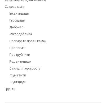
Садова хімія
Інсектициди
Гербіциди
Добриво
Мікродобрива
Препарати проти комах
Прилипачі
Протруйники
Родентициди
Стимулятори росту
Фуміганти
Фунгіциди
Ґрунти