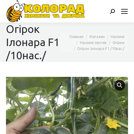
Поиск:
Огірок
Вы здесь:
Главная
Магазин
Насіння
Ілонара F1
Насіння овочів
Огірки
Огірок Ілонара F1 /10нас./
/10нас./