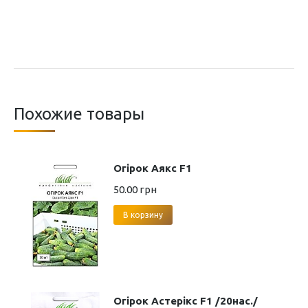
Похожие товары
Огірок Аякс F1
50.00
грн
В корзину
Огірок Астерікс F1 /20нас./