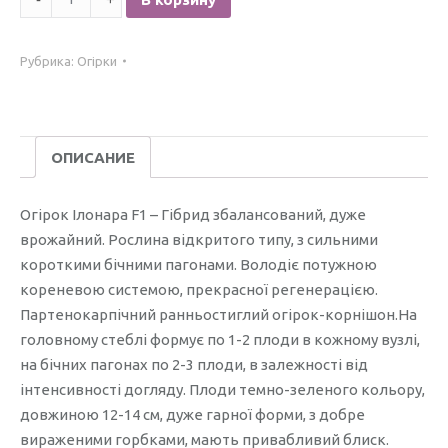
Огірок
Ілонара
Рубрика:
Огірки
F1
/10нас./
ОПИСАНИЕ
Огірок Ілонара F1 – Гібрид збалансований, дуже
врожайний. Рослина відкритого типу, з сильними
короткими бічними пагонами. Володіє потужною
кореневою системою, прекрасної регенерацією.
Партенокарпічний ранньостиглий огірок-корнішон.На
головному стеблі формує по 1-2 плоди в кожному вузлі,
на бічних пагонах по 2-3 плоди, в залежності від
інтенсивності догляду. Плоди темно-зеленого кольору,
довжиною 12-14 см, дуже гарної форми, з добре
вираженими горбками, мають привабливий блиск.