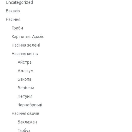
Uncategorized
Бакалія
Насіння
Гриби
Картопля. Арахіс
Насіння зелені
Насіння квітів
Айстра
Аллісум
Бакопа
Вербена
Петунія
Чорнобривці
Насіння овочів
Баклажан
Гарбуз