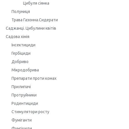
Цибуля сіянка
Полуниця
Трава Газонна.Сидерати
Саджанці. Цибулини квітів
Садова хімія
Інсектициди
Гербіциди
Добриво
Мікродобрива
Препарати проти комах
Прилипачі
Протруйники
Родентициди
Стимулятори росту
Фуміганти
Фунгіциди