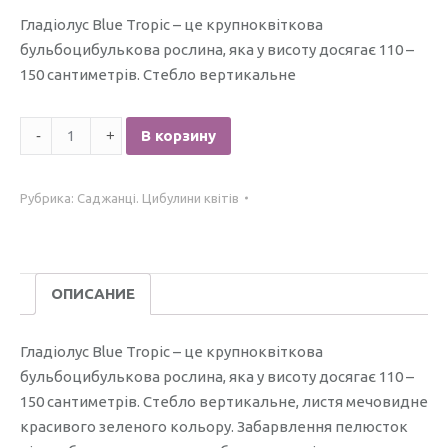
Гладіолус Blue Tropic – це крупноквіткова
бульбоцибулькова рослина, яка у висоту досягає 110 –
150 сантиметрів. Стебло вертикальне
Количество
В корзину
Гладіолус
Blue
Рубрика:
Саджанці. Цибулини квітів
Tropic
/1шт./
ОПИСАНИЕ
Гладіолус Blue Tropic – це крупноквіткова
бульбоцибулькова рослина, яка у висоту досягає 110 –
150 сантиметрів. Стебло вертикальне, листя мечовидне
красивого зеленого кольору. Забарвлення пелюсток