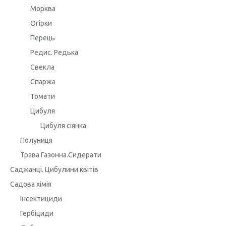
Морква
Огірки
Перець
Редис. Редька
Свекла
Спаржа
Томати
Цибуля
Цибуля сіянка
Полуниця
Трава Газонна.Сидерати
Саджанці. Цибулини квітів
Садова хімія
Інсектициди
Гербіциди