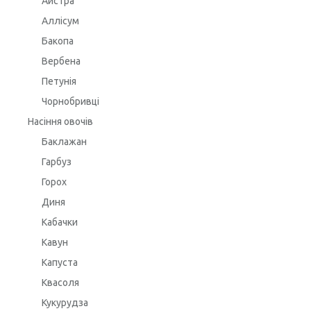
Айстра
Аллісум
Бакопа
Вербена
Петунія
Чорнобривці
Насіння овочів
Баклажан
Гарбуз
Горох
Диня
Кабачки
Кавун
Капуста
Квасоля
Кукурудза