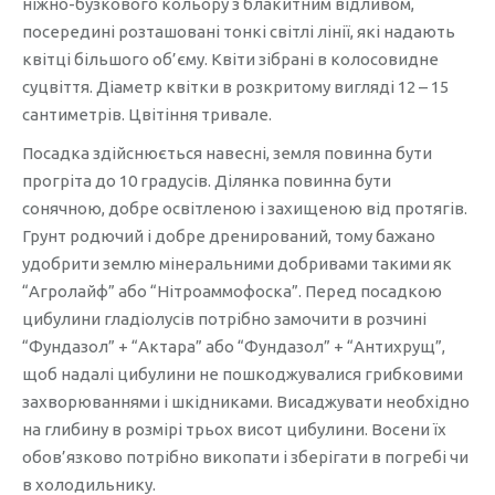
ніжно-бузкового кольору з блакитним відливом,
посередині розташовані тонкі світлі лінії, які надають
квітці більшого об’єму. Квіти зібрані в колосовидне
суцвіття. Діаметр квітки в розкритому вигляді 12 – 15
сантиметрів. Цвітіння тривале.
Посадка здійснюється навесні, земля повинна бути
прогріта до 10 градусів. Ділянка повинна бути
сонячною, добре освітленою і захищеною від протягів.
Грунт родючий і добре дренирований, тому бажано
удобрити землю мінеральними добривами такими як
“Агролайф” або “Нітроаммофоска”. Перед посадкою
цибулини гладіолусів потрібно замочити в розчині
“Фундазол” + “Актара” або “Фундазол” + “Антихрущ”,
щоб надалі цибулини не пошкоджувалися грибковими
захворюваннями і шкідниками. Висаджувати необхідно
на глибину в розмірі трьох висот цибулини. Восени їх
обов’язково потрібно викопати і зберігати в погребі чи
в холодильнику.