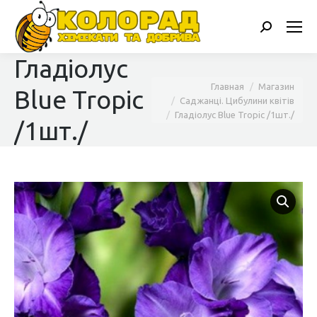
Поиск:
Гладіолус
Вы здесь:
Главная
Магазин
Blue Tropic
Саджанці. Цибулини квітів
Гладіолус Blue Tropic /1шт./
/1шт./