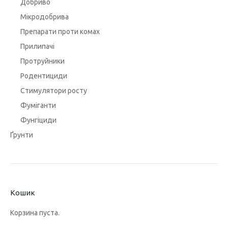
Добриво
Мікродобрива
Препарати проти комах
Прилипачі
Протруйники
Родентициди
Стимулятори росту
Фуміганти
Фунгіциди
Ґрунти
Кошик
Корзина пуста.