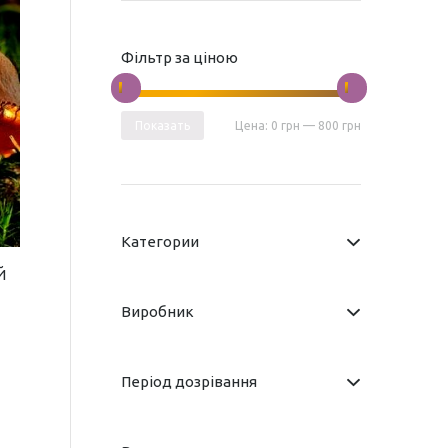
Фільтр за ціною
Показать
Цена:
0 грн
—
800 грн
Категории
Й
Виробник
Період дозрівання