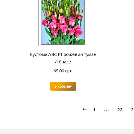
Еустома ABC F1 рожевий туман
/10нас./
65.00
грн
В корзину
1
…
22
2