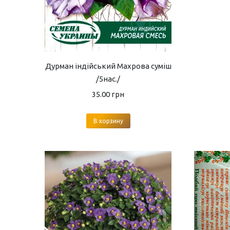
Дурман індійський Махрова суміш
/5нас./
35.00
грн
В корзину