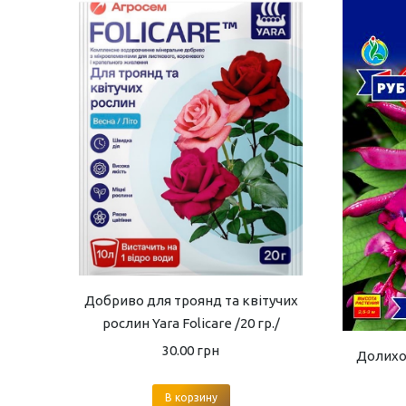
Добриво для троянд та квітучих
рослин Yara Folicare /20 гр./
30.00
грн
Долихос
В корзину