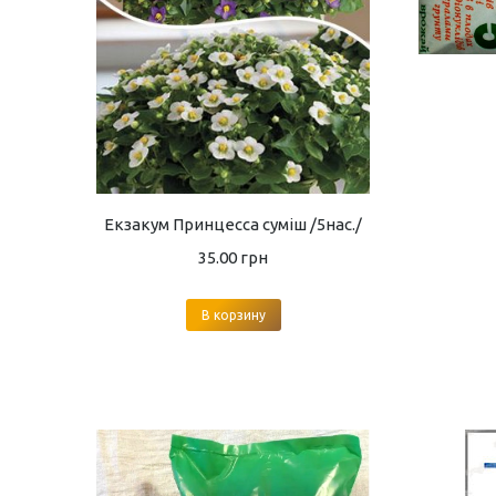
Екзакум Принцесса суміш /5нас./
35.00
грн
В корзину