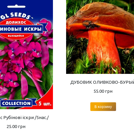
ДУБОВИК ОЛИВКОВО-БУРЫ
55.00
грн
В корзину
 Рубінові іскри /5нас./
25.00
грн