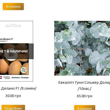
В корзину
НЕТ В НАЛИЧИИ
Евкаліпт Гунні Сільвер Дола
Делано F1 /8 семян/
/10нас./
30.00
грн
65.00
грн
Подробнее
В корзину