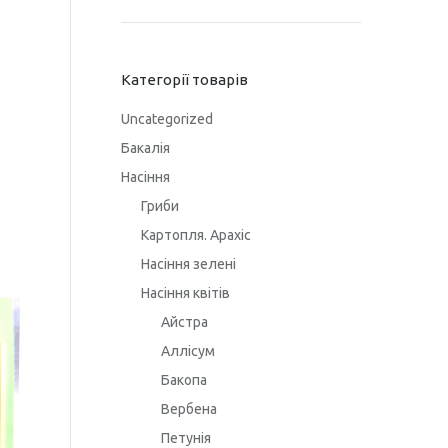
Категорії товарів
Uncategorized
Бакалія
Насіння
Гриби
Картопля. Арахіс
Насіння зелені
Насіння квітів
Айстра
Аллісум
Бакопа
Вербена
Петунія