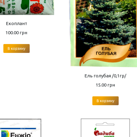
Екоплант
100.00
грн
В корзину
Ель голубая /0,1гр/
15.00
грн
В корзину