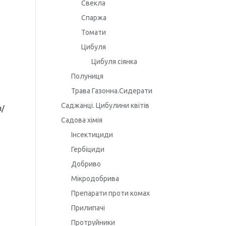
Свекла
Спаржа
Томати
Цибуля
Цибуля сіянка
Полуниця
Трава Газонна.Сидерати
Саджанці. Цибулини квітів
л/
Садова хімія
Інсектициди
Гербіциди
Добриво
Мікродобрива
Препарати проти комах
Прилипачі
Протруйники