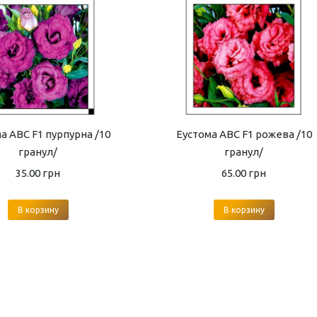
а ABC F1 пурпурна /10
Еустома ABC F1 рожева /10
гранул/
гранул/
35.00
грн
65.00
грн
В корзину
В корзину