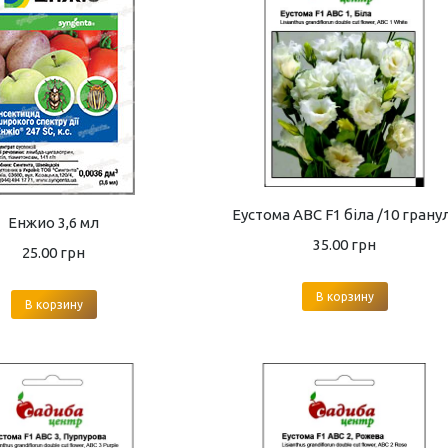
Еустома ABC F1 біла /10 грану
Енжио 3,6 мл
35.00
грн
25.00
грн
В корзину
В корзину