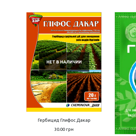
НЕТ В НАЛИЧИИ
Гербицид Глифос Дакар
30.00
грн