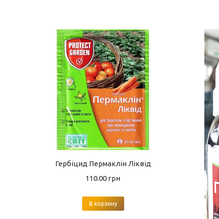
Гербіцид Пермаклін Ліквід
110.00
грн
В корзину