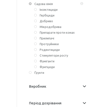
Садова хімія
Інсектициди
Гербіциди
Добриво
Мікродобрива
Препарати проти комах
Прилипачі
Протруйники
Родентициди
Стимулятори росту
Фуміганти
Фунгіциди
Ґрунти
Виробник
Період дозрівання