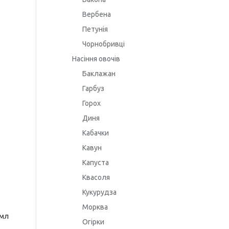
Вербена
Петунія
Чорнобривці
Насіння овочів
Баклажан
Гарбуз
Горох
Диня
Кабачки
Кавун
Капуста
Квасоля
Кукурудза
Морква
 мл
Огірки