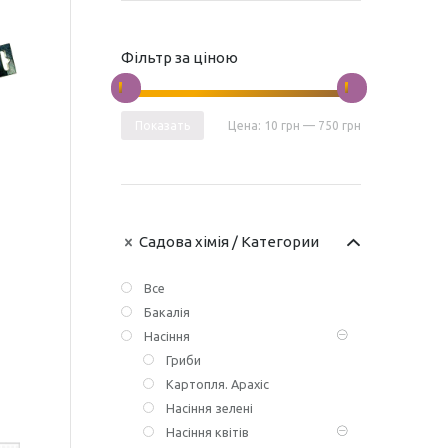
Фільтр за ціною
Показать
Цена:
10 грн
—
750 грн
Садова хімія
/ Категории
Все
Бакалія
Насіння
Гриби
Картопля. Арахіс
Насіння зелені
Насіння квітів