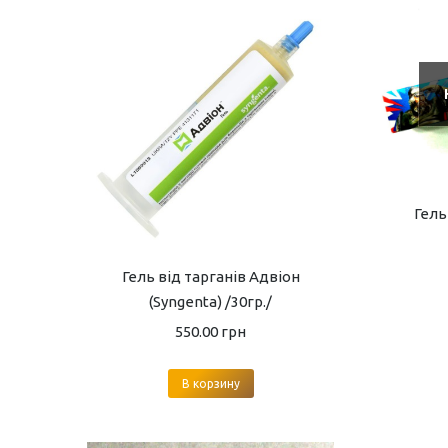
Гель
Гель від тарганів Адвіон
(Syngenta) /30гр./
550.00
грн
В корзину