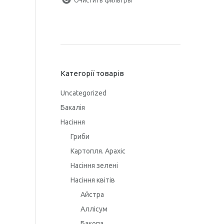
Категорії товарів
Uncategorized
Бакалія
Насіння
Гриби
Картопля. Арахіс
Насіння зелені
Насіння квітів
Айстра
Аллісум
Бакопа