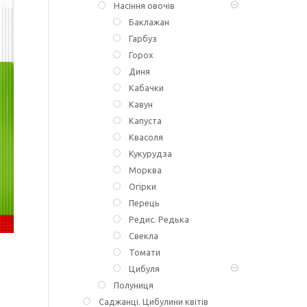
Насіння овочів
Баклажан
Гарбуз
Горох
Диня
Кабачки
Кавун
Капуста
Квасоля
Кукурудза
Морква
Огірки
Перець
Редис. Редька
Свекла
Томати
Цибуля
Полуниця
Саджанці. Цибулини квітів