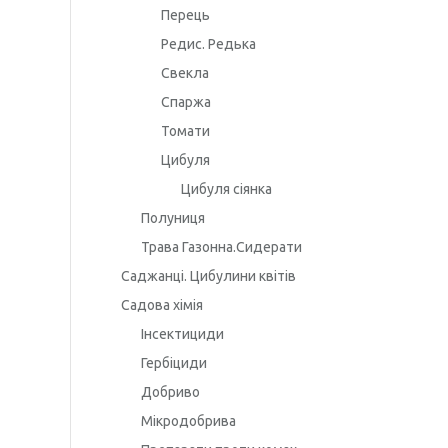
Перець
Редис. Редька
Свекла
Спаржа
Томати
Цибуля
Цибуля сіянка
Полуниця
Трава Газонна.Сидерати
Саджанці. Цибулини квітів
Садова хімія
Інсектициди
Гербіциди
Добриво
Мікродобрива