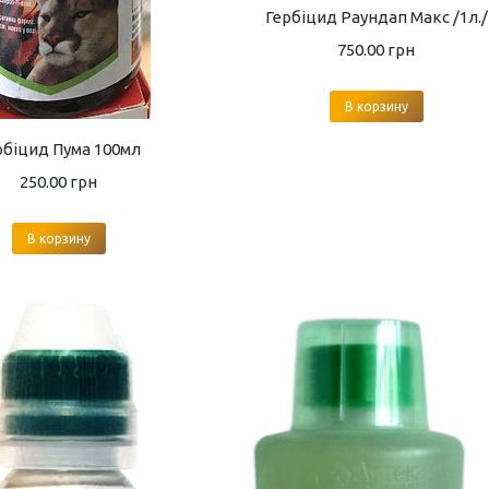
Гербіцид Раундап Макс /1л./
750.00
грн
В корзину
рбіцид Пума 100мл
250.00
грн
В корзину