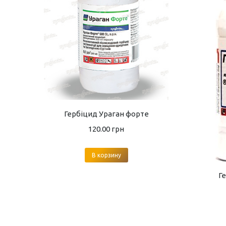
Гербіцид Ураган форте
120.00
грн
В корзину
Г