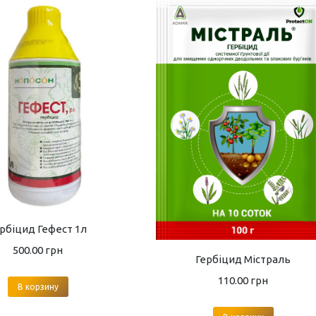
рбіцид Гефест 1л
500.00
грн
Гербіцид Містраль
110.00
грн
В корзину