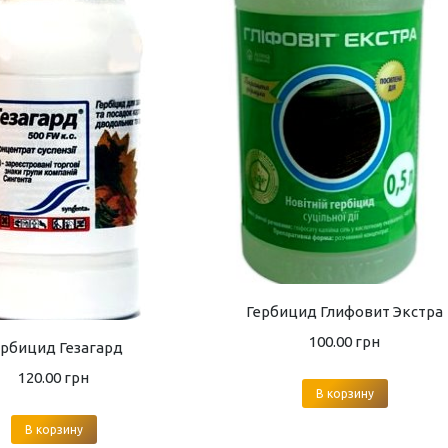
Гербицид Глифовит Экстра
100.00
грн
ербицид Гезагард
120.00
грн
В корзину
В корзину