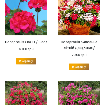
Пеларгонія Єва F1 /5нас./
Пеларгонія ампельна
Літній Дощ /3нас./
40.00
грн
70.00
грн
В корзину
В корзину