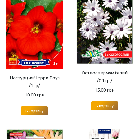
Остеоспермум білий
Настурция Черри Роуз
/0.1гр./
/1гр/
15.00
грн
10.00
грн
В корзину
В корзину