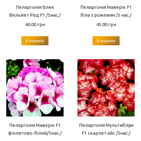
Пеларгонія Блек
Пеларгонія Маверік F1
Вельвет Ред F1 /5нас./
біла з рожевим /5 нас./
40.00
грн
45.00
грн
В корзину
В корзину
Пеларгонія Маверік F1
Пеларгонія Мультиблум
фіолетово-білий/5нас./
F1 скарлет айс /5нас./