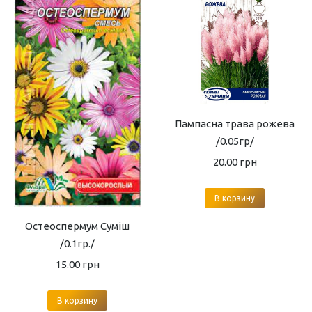
Пампасна трава рожева
/0.05гр/
20.00
грн
В корзину
Остеоспермум Суміш
/0.1гр./
15.00
грн
В корзину