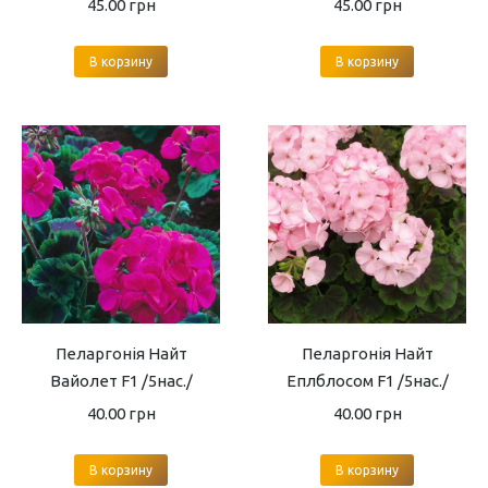
45.00
грн
45.00
грн
В корзину
В корзину
Пеларгонія Найт
Пеларгонія Найт
Вайолет F1 /5нас./
Еплблосом F1 /5нас./
40.00
грн
40.00
грн
В корзину
В корзину