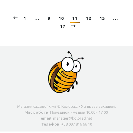
1
…
9
10
11
12
13
…
17
Магазин садової хімії © Колорад - Усі права захищені.
Час роботи:
Понеділок - Неділя 10.00 - 17.00
email:
manager@kolorad.net
Телефон:
+38 097 816 66 10