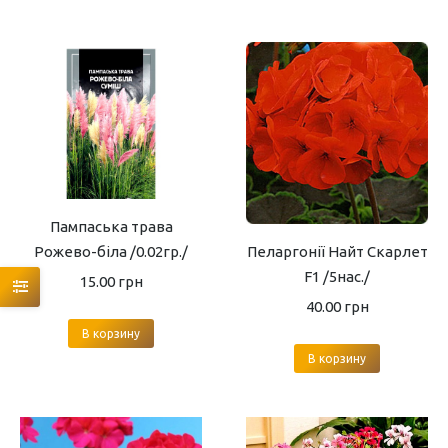
Пампаська трава
Рожево-біла /0.02гр./
Пеларгонії Найт Скарлет
F1 /5нас./
15.00
грн
40.00
грн
В корзину
В корзину