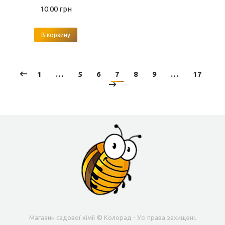
10.00
грн
В корзину
1
…
5
6
7
8
9
…
17
Магазин садової хімії © Колорад - Усі права захищені.