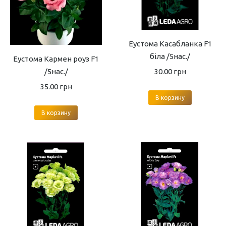
Еустома Касабланка F1
біла /5нас./
Еустома Кармен роуз F1
30.00
грн
/5нас./
35.00
грн
В корзину
В корзину