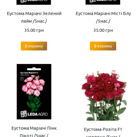
Еустома Маріачі Місті Блу
Еустома Маріачі Зелений
/5нас./
лайм /5нас./
35.00
грн
35.00
грн
В корзину
В корзину
Еустома Маріачі Пінк
Еустома Розіта F1
Пікоті /5нас./
червона /5нас./