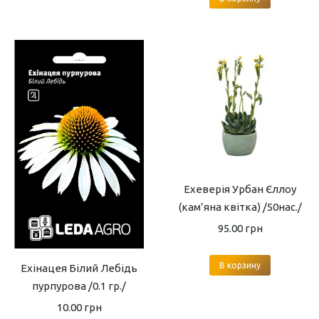
Ехеверія Урбан Єллоу
(кам’яна квітка) /50нас./
95.00
грн
В корзину
Ехінацея Білий Лебідь
пурпурова /0.1 гр./
10.00
грн