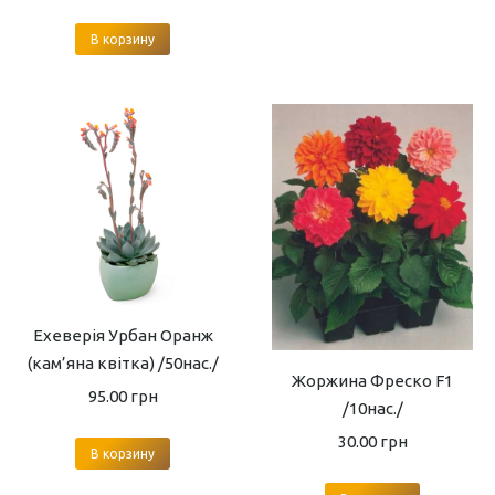
В корзину
Ехеверія Урбан Оранж
(кам’яна квітка) /50нас./
Жоржина Фреско F1
95.00
грн
/10нас./
30.00
грн
В корзину