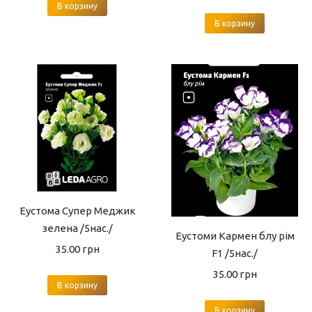
В корзину
В корзину
Еустома Супер Меджик
зелена /5нас./
Еустоми Кармен блу рім
35.00
грн
F1 /5нас./
35.00
грн
В корзину
В корзину