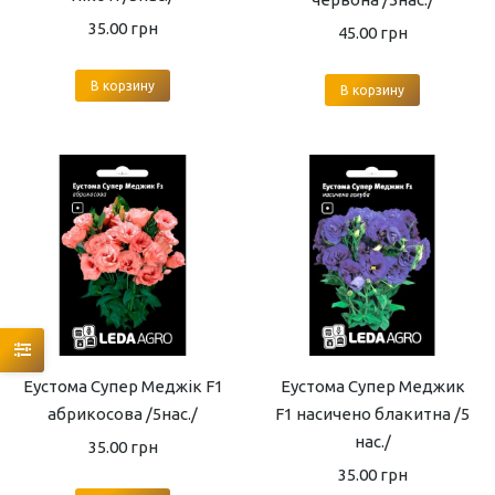
35.00
грн
45.00
грн
В корзину
В корзину
Еустома Супер Меджік F1
Еустома Супер Меджик
абрикосова /5нас./
F1 насичено блакитна /5
нас./
35.00
грн
35.00
грн