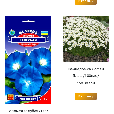
В корзину
Камнеломка Лофти
Блаш /100нас./
150.00
грн
В корзину
Ипомея голубая /1гр/