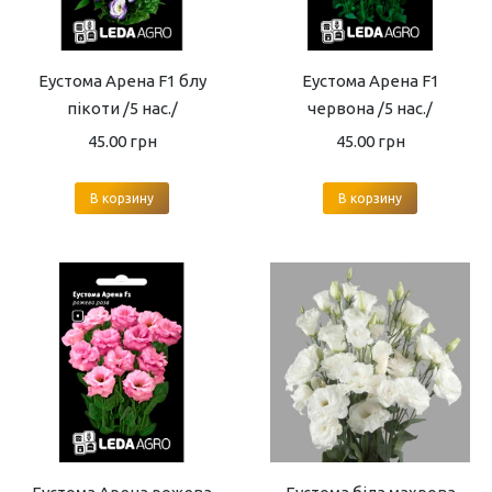
Еустома Арена F1 блу
Еустома Арена F1
пікоти /5 нас./
червона /5 нас./
45.00
грн
45.00
грн
В корзину
В корзину