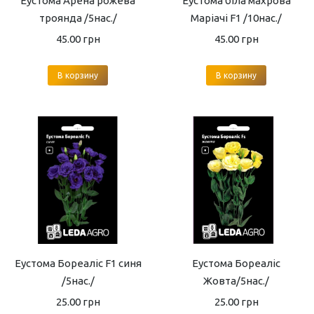
Еустома Арена рожева
Еустома біла махрова
троянда /5нас./
Маріачі F1 /10нас./
45.00
грн
45.00
грн
В корзину
В корзину
Еустома Бореаліс F1 синя
Еустома Бореаліс
/5нас./
Жовта/5нас./
25.00
грн
25.00
грн