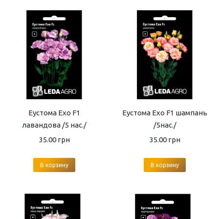
Еустома Ехо F1
Еустома Ехо F1 шампань
лавандова /5 нас./
/5нас./
35.00
грн
35.00
грн
В корзину
В корзину