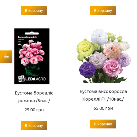
В корзину
В корзину
Еустома високоросла
Еустома Бореаліс
Кореллі F1 /10нас./
рожева /5нас./
65.00
грн
25.00
грн
В корзину
В корзину