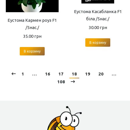
Еустома Касабланка F1
біла /5нас./
Еустома Кармен роуз F1
30.00
грн
/5нас./
35.00
грн
В корзину
В корзину
1
…
16
17
18
19
20
…
108