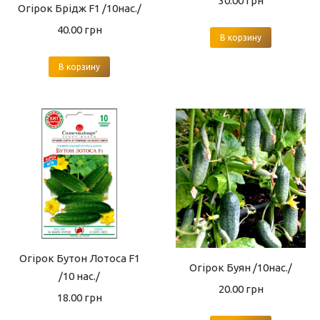
30.00
грн
Огірок Брідж F1 /10нас./
40.00
грн
В корзину
В корзину
Огірок Бутон Лотоса F1
Огірок Буян /10нас./
/10 нас./
20.00
грн
18.00
грн