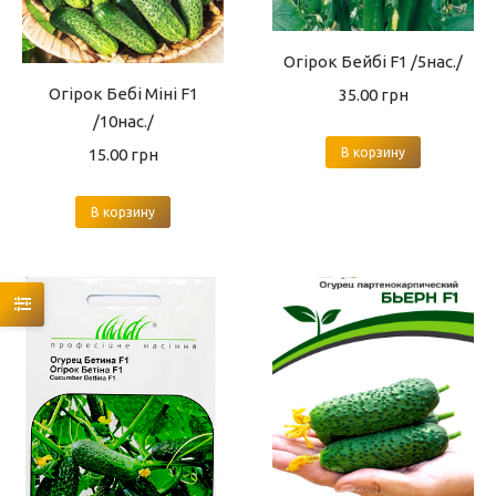
Огірок Бейбі F1 /5нас./
Огірок Бебі Міні F1
35.00
грн
/10нас./
15.00
грн
В корзину
В корзину