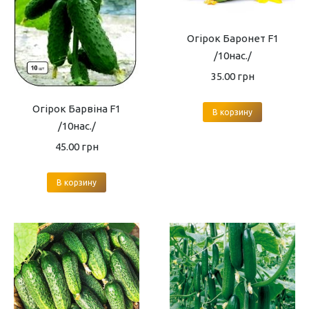
Огірок Баронет F1
/10нас./
35.00
грн
Огірок Барвіна F1
В корзину
/10нас./
45.00
грн
В корзину