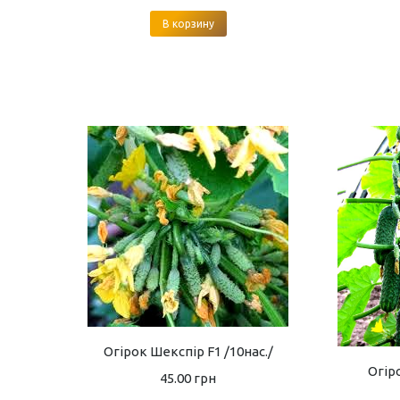
В корзину
Огірок Шекспір F1 /10нас./
Огір
45.00
грн