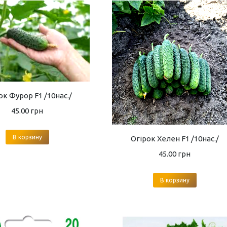
ок Фурор F1 /10нас./
45.00
грн
В корзину
Огірок Хелен F1 /10нас./
45.00
грн
В корзину