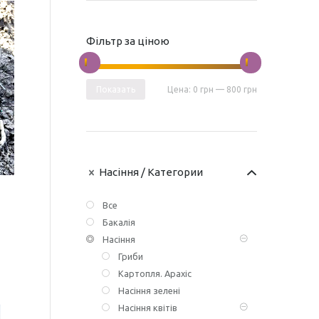
Фільтр за ціною
Показать
Цена:
0 грн
—
800 грн
Насіння
/ Категории
Все
Бакалія
Насіння
Гриби
Картопля. Арахіс
Насіння зелені
Насіння квітів