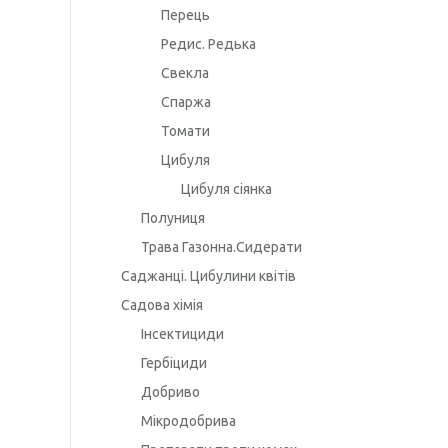
Перець
Редис. Редька
Свекла
Спаржа
Томати
Цибуля
Цибуля сіянка
Полуниця
Трава Газонна.Сидерати
Саджанці. Цибулини квітів
Садова хімія
Інсектициди
Гербіциди
Добриво
Мікродобрива