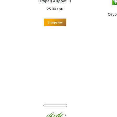
Огурец Андрус F1
25.00
грн
Огур
В корзину