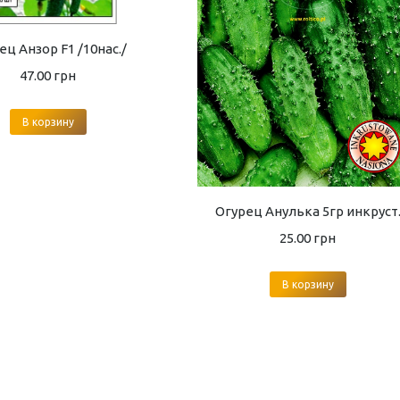
ец Анзор F1 /10нас./
47.00
грн
В корзину
Огурец Анулька 5гр инкруст
25.00
грн
В корзину