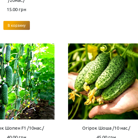
/20нас./
15.00
грн
В корзину
ок Шопен F1 /10нас./
Огірок Шоша /10 нас./
40.00
грн
45.00
грн