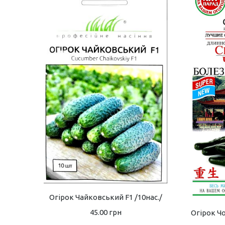
Огірок Чайковський F1 /10нас./
45.00
грн
Огірок Ч