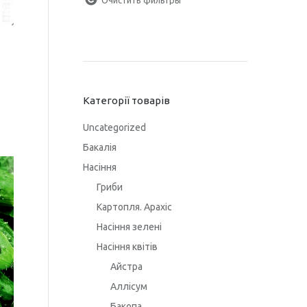
Категорії товарів
Uncategorized
Бакалія
Насіння
Гриби
Картопля. Арахіс
Насіння зелені
Насіння квітів
Айстра
Аллісум
Бакопа