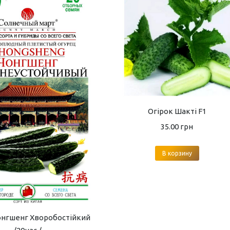
Огірок Шакті F1
35.00
грн
В корзину
онгшенг Хворобостійкий