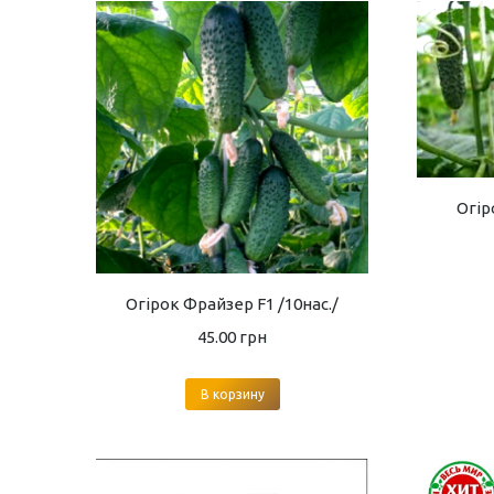
Огір
Огірок Фрайзер F1 /10нас./
45.00
грн
В корзину