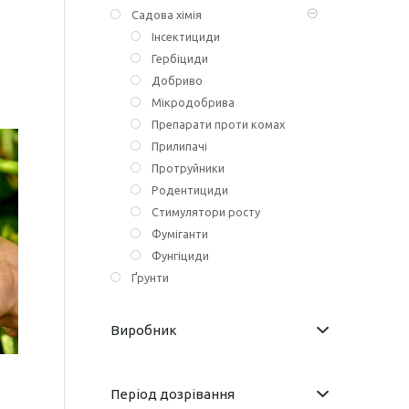
Садова хімія
Інсектициди
Гербіциди
Добриво
Мікродобрива
Препарати проти комах
Прилипачі
Протруйники
Родентициди
Стимулятори росту
Фуміганти
Фунгіциди
Ґрунти
Виробник
Період дозрівання