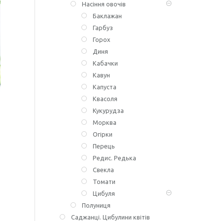
Насіння овочів
Баклажан
Гарбуз
Горох
Диня
Кабачки
Кавун
Капуста
Квасоля
Кукурудза
Морква
Огірки
Перець
Редис. Редька
Свекла
Томати
Цибуля
Полуниця
Саджанці. Цибулини квітів