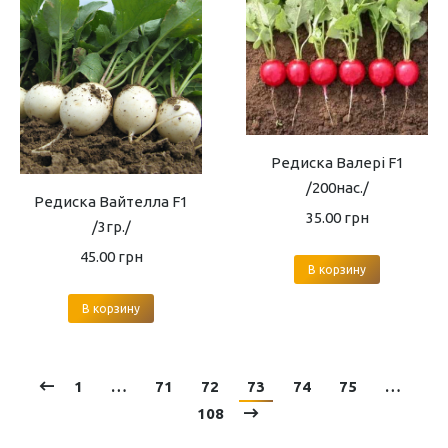
Редиска Валері F1
/200нас./
Редиска Вайтелла F1
35.00
грн
/3гр./
45.00
грн
В корзину
В корзину
1
…
71
72
73
74
75
…
108