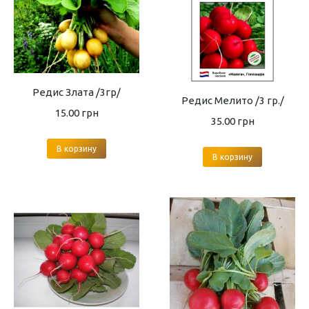
Редис Злата /3гр/
Редис Мелито /3 гр./
15.00
грн
35.00
грн
В корзину
В корзину