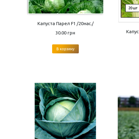
Капуста Парел F1 /20нас./
Капус
30.00
грн
В корзину