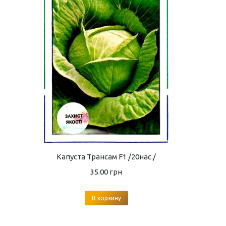
Капуста Трансам F1 /20нас./
35.00
грн
В корзину