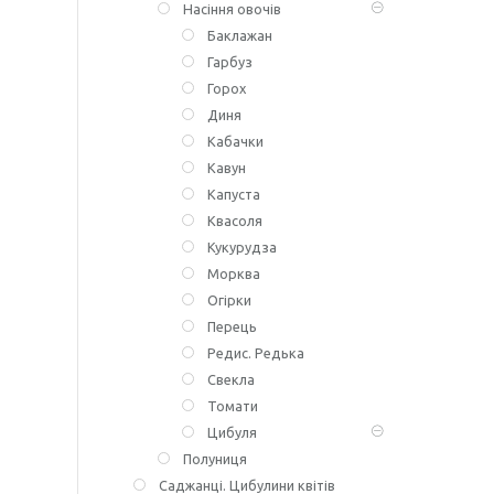
Насіння овочів
Баклажан
Гарбуз
Горох
Диня
Кабачки
Кавун
Капуста
Квасоля
Кукурудза
Морква
Огірки
Перець
Редис. Редька
Свекла
Томати
Цибуля
Полуниця
Саджанці. Цибулини квітів