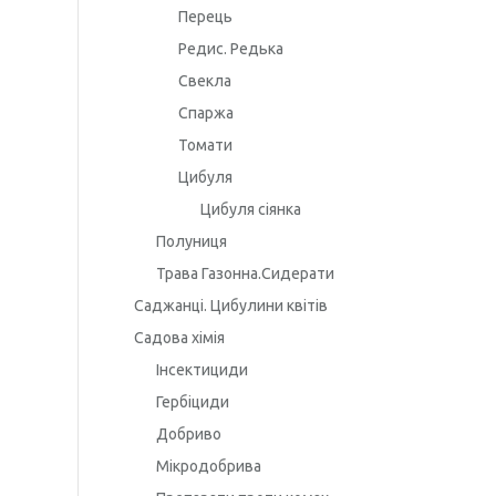
Перець
Редис. Редька
Свекла
Спаржа
Томати
Цибуля
Цибуля сіянка
Полуниця
Трава Газонна.Сидерати
Саджанці. Цибулини квітів
Садова хімія
Інсектициди
Гербіциди
Добриво
Мікродобрива