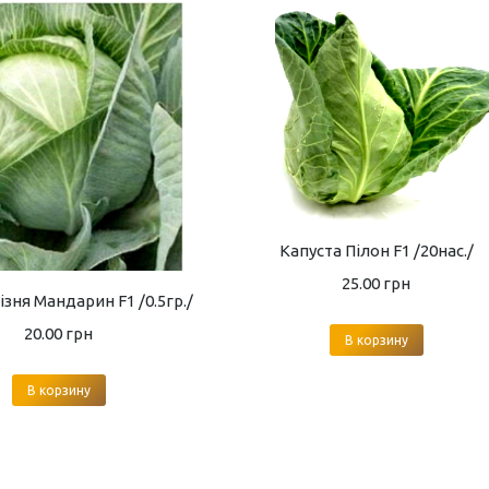
Капуста Пілон F1 /20нас./
25.00
грн
ізня Мандарин F1 /0.5гр./
20.00
грн
В корзину
В корзину