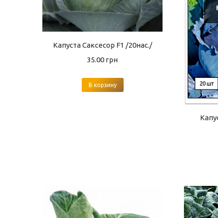
Капуста Саксесор F1 /20нас./
35.00
грн
В корзину
Капу