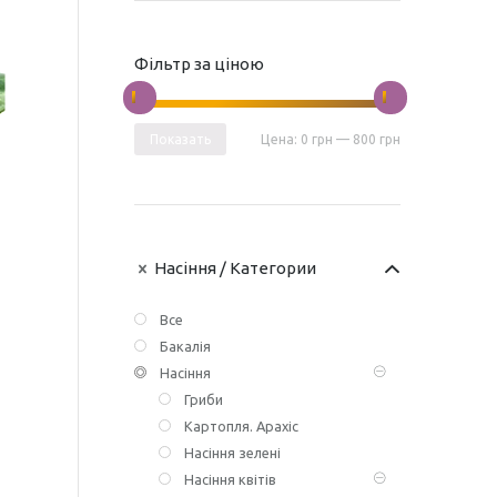
Фільтр за ціною
Показать
Цена:
0 грн
—
800 грн
Насіння
/ Категории
Все
Бакалія
Насіння
Гриби
Картопля. Арахіс
Насіння зелені
Насіння квітів