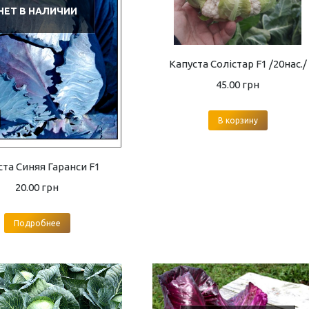
НЕТ В НАЛИЧИИ
Капуста Солістар F1 /20нас./
45.00
грн
В корзину
ста Синяя Гаранси F1
20.00
грн
Подробнее