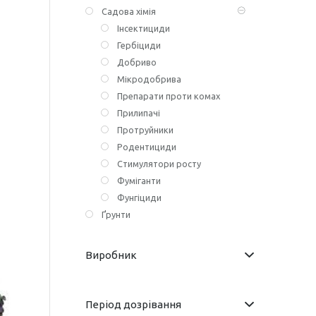
Садова хімія
Інсектициди
Гербіциди
Добриво
Мікродобрива
Препарати проти комах
Прилипачі
Протруйники
Родентициди
Стимулятори росту
Фуміганти
Фунгіциди
Ґрунти
Виробник
Період дозрівання