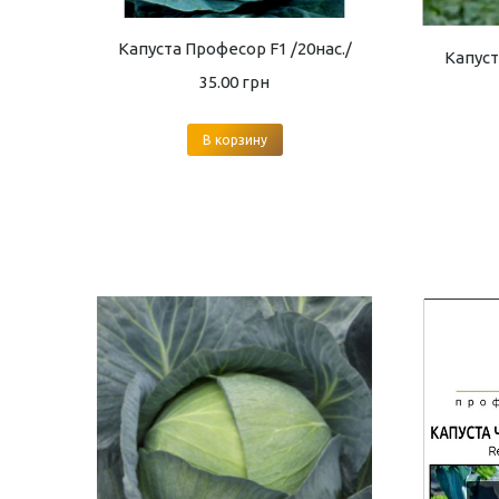
Капуста Професор F1 /20нас./
Капуст
35.00
грн
В корзину