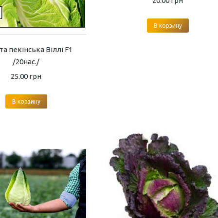
20.00
грн
В корзину
та пекінська Віллі F1
/20нас./
25.00
грн
В корзину