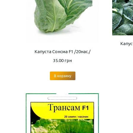
Капус
Капуста Сонсма F1 /20нас./
35.00
грн
В корзину