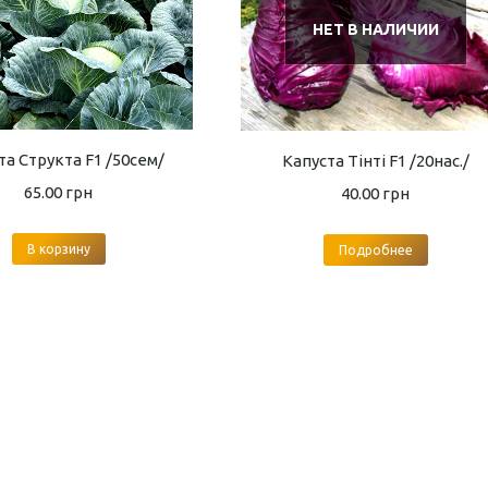
НЕТ В НАЛИЧИИ
та Структа F1 /50сем/
Капуста Тінті F1 /20нас./
65.00
грн
40.00
грн
В корзину
Подробнее