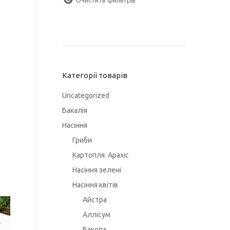
Категорії товарів
Uncategorized
Бакалія
Насіння
Гриби
Картопля. Арахіс
Насіння зелені
Насіння квітів
Айстра
Аллісум
Бакопа