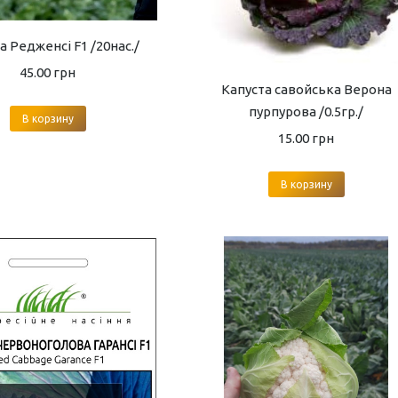
а Редженсі F1 /20нас./
45.00
грн
Капуста савойська Верона
пурпурова /0.5гр./
В корзину
15.00
грн
В корзину