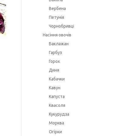
Вербена
Петунія
Чорнобривці
Насіння овочів
Баклажан
Гарбуз
Горох
Диня
Кабачки
Кавун
Капуста
Квасоля
Кукурудза
Морква
Огірки