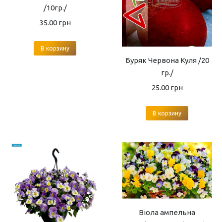
/10гр./
35.00
грн
В корзину
Буряк Червона Куля /20
гр./
25.00
грн
В корзину
Віола ампельна