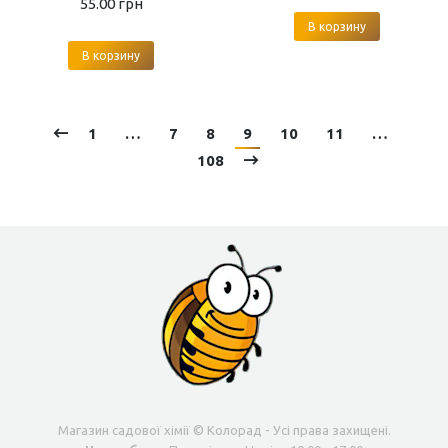
55.00
грн
В корзину
В корзину
1
…
7
8
9
10
11
…
108
Магазин садової хімії © Колорад - Усі права захищені.