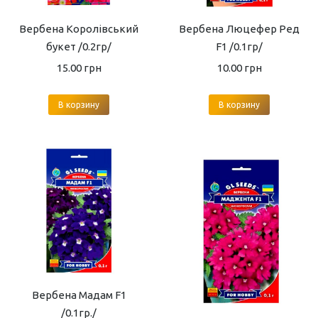
Вербена Королівський
Вербена Люцефер Ред
букет /0.2гр/
F1 /0.1гр/
15.00
грн
10.00
грн
В корзину
В корзину
Вербена Мадам F1
/0.1гр./