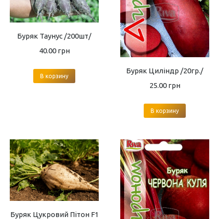
Буряк Таунус /200шт/
40.00
грн
Буряк Циліндр /20гр./
В корзину
25.00
грн
В корзину
Буряк Цукровий Пітон F1