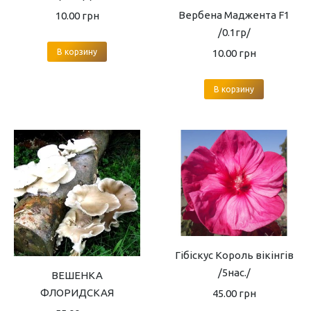
Вербена Маджента F1
10.00
грн
/0.1гр/
В корзину
10.00
грн
В корзину
Гібіскус Король вікінгів
/5нас./
ВЕШЕНКА
ФЛОРИДСКАЯ
45.00
грн